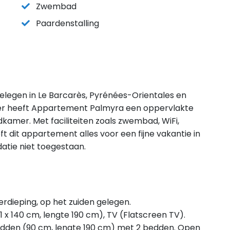
Zwembad
Paardenstalling
legen in Le Barcarès, Pyrénées-Orientales en
der heeft Appartement Palmyra een oppervlakte
kamer. Met faciliteiten zoals zwembad, WiFi,
 dit appartement alles voor een fijne vakantie in
datie niet toegestaan.
dieping, op het zuiden gelegen.
x 140 cm, lengte 190 cm), TV (Flatscreen TV).
edden (90 cm, lengte 190 cm) met 2 bedden. Open