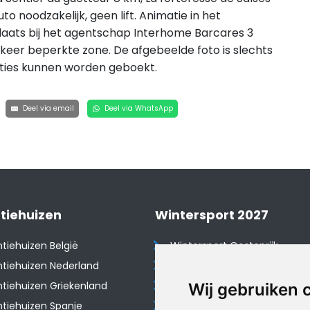
uto noodzakelijk, geen lift. Animatie in het
laats bij het agentschap Interhome Barcares 3
rkeer beperkte zone. De afgebeelde foto is slechts
ties kunnen worden geboekt.
Deel via email
Deel via WhatsApp
tiehuizen
Wintersport 2027
tiehuizen België
Wintersport Oostenrijk
tiehuizen Nederland
Wintersport Frankrijk
tiehuizen Griekenland
Wintersport Tsjechië
Wij gebruiken 
tiehuizen Spanje
Wintersport Zwitserland