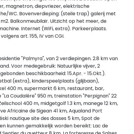
r, magnetron, diepvriezer, elektrische
he/WC. Bovenverdieping: (steile trap) galerij met
m2. Balkonmeubilair. Uitzicht op het meer, de
chine. Internet (WiFi, extra). Parkeerplaats.
olgens art. 155, IV van CGI.
sidentie "Palmyra", van 2 verdiepingen. 2.8 km van
nd. Voor medegebruik: Natuurlijke vijver, 2
ebonden beschikbaarheid: 15.Apr. - 15.Okt.).
bal (extra), kinderspeelplaats (glijbaan),
el 400 m, supermarkt 6 km, restaurant, bar,
e "La Coudalère" 950 m, treinstation "Perpignan" 22
Zeilschool 400 m, midgetgolf 1.3 km, manege 12 km,
erve Africaine de Sigean 41 km, Aqualand Port
ski nautique site des dosses 5 km, Spot de
en kunnen gemakkelijk worden bereikt: Lac de
 Sentier du guetteur 8 km, La forteresse de Salses