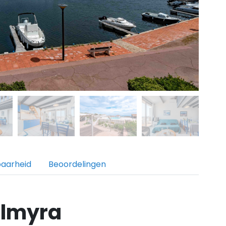
baarheid
Beoordelingen
almyra