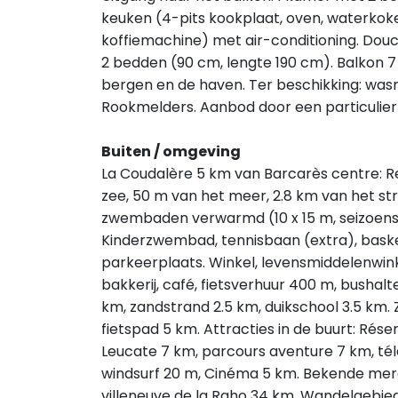
keuken (4-pits kookplaat, oven, waterkoke
koffiemachine) met air-conditioning. Douc
2 bedden (90 cm, lengte 190 cm). Balkon 7 
bergen en de haven. Ter beschikking: wasma
Rookmelders. Aanbod door een particulier v
Buiten / omgeving
La Coudalère 5 km van Barcarès centre: Re
zee, 50 m van het meer, 2.8 km van het stra
zwembaden verwarmd (10 x 15 m, seizoensg
Kinderzwembad, tennisbaan (extra), basket
parkeerplaats. Winkel, levensmiddelenwink
bakkerij, café, fietsverhuur 400 m, bushalt
km, zandstrand 2.5 km, duikschool 3.5 km. 
fietspad 5 km. Attracties in de buurt: Rés
Leucate 7 km, parcours aventure 7 km, télé
windsurf 20 m, Cinéma 5 km. Bekende mer
villeneuve de la Raho 34 km. Wandelgebied