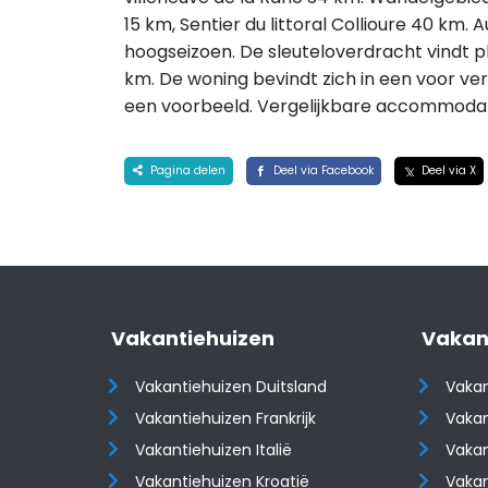
15 km, Sentier du littoral Collioure 40 km. A
hoogseizoen. De sleuteloverdracht vindt p
km. De woning bevindt zich in een voor ve
een voorbeeld. Vergelijkbare accommoda
Pagina delen
Deel via Facebook
Deel via X
Vakantiehuizen
Vakan
Vakantiehuizen Duitsland
Vakan
Vakantiehuizen Frankrijk
Vakan
Vakantiehuizen Italië
Vakan
Vakantiehuizen Kroatië
Vakan