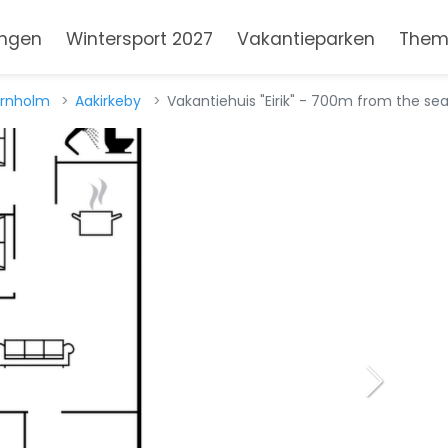
ngen
Wintersport 2027
Vakantieparken
Them
rnholm
Aakirkeby
Vakantiehuis "Eirik" - 700m from the se