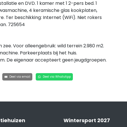
llatie en DVD. 1 kamer met 1 2-pers bed. 1
fwasmachine, 4 keramische glas kookplaten,
 Ter beschikking: Internet (WiFi). Niet rokers
aan. 725654
zee. Voor alleengebruik: wild terrein 2.980 m2.
machine. Parkeerplaats bij het huis.
 km. De eigenaar accepteert geen jeugdgroepen.
Deel via email
Deel via WhatsApp
tiehuizen
Wintersport 2027