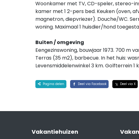
Woonkamer met TV, CD-speler, stereo-insta
kamer met 1 2-pers bed. Keuken (oven, a
magnetron, diepvriezer). Douche/WC. Serre.
woning. Maximaal 1 huisdier/hond toegest
Buiten / omgeving
Eengezinswoning, bouwjaar 1973. 700 m van 
Terras (35 m2), barbecue. In het huis: was
Levensmiddelenwinkel 3 km. Golfterrein 1
Pagina delen
Deel via Facebook
Deel via X
Vakantiehuizen
Vakan