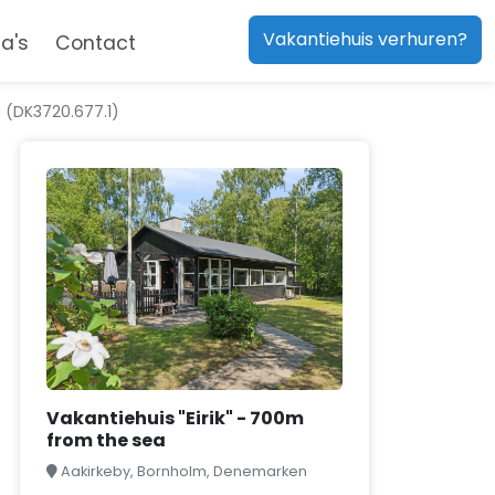
Vakantiehuis verhuren?
a's
Contact
a (DK3720.677.1)
Vakantiehuis "Eirik" - 700m
from the sea
Aakirkeby, Bornholm, Denemarken