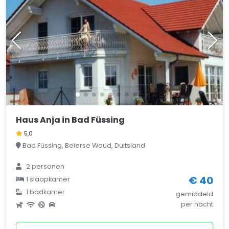
Haus Anja in Bad Füssing
5,0
Bad Füssing, Beierse Woud, Duitsland
2 personen
€ 40
1 slaapkamer
1 badkamer
gemiddeld
per nacht