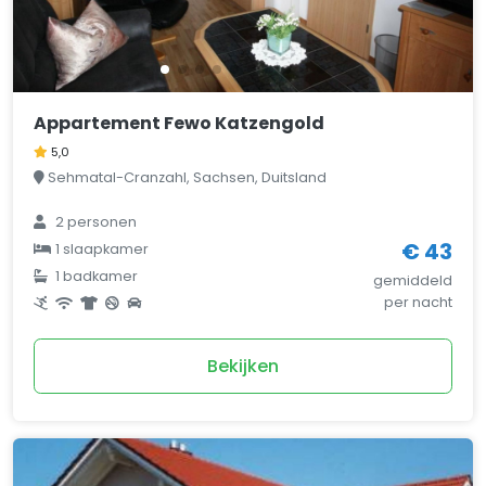
Appartement Fewo Katzengold
5,0
Sehmatal-Cranzahl, Sachsen, Duitsland
2 personen
€ 43
1 slaapkamer
1 badkamer
gemiddeld
per nacht
Bekijken