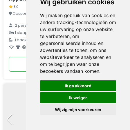
Wij gebruiken cookies
5,0
Cesseras, Hérault-Aude, Frankrijk
Wij maken gebruik van cookies en
andere tracking-technologieën om
2
personen
uw surfervaring op onze website
€ 72
1
slaapkamer
te verbeteren, om
1
badkamer
gemiddeld
gepersonaliseerde inhoud en
per nacht
advertenties te tonen, om ons
websiteverkeer te analyseren en
Bekijken
om te begrijpen waar onze
bezoekers vandaan komen.
Ik ga akkoord
Ik weiger
Wijzig mijn voorkeuren