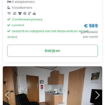
5 slaapkamers
5 badkamers
Combineert privacy
€ 569
comfort
zeezicht en nabijheid van het stadscentrum en het
gemiddeld
per nacht
strand.
Bekijken