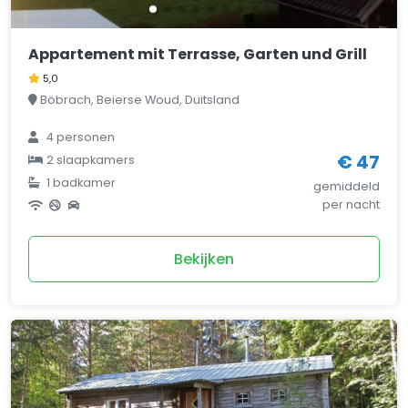
Appartement mit Terrasse, Garten und Grill
5,0
Böbrach, Beierse Woud, Duitsland
4
personen
€ 47
2
slaapkamers
1
badkamer
gemiddeld
per nacht
Bekijken