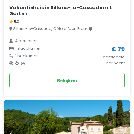
Vakantiehuis in Sillans-La-Cascade mit
Garten
5,0
Sillans-la-Cascade, Côte d'Azur, Frankrijk
4 personen
€ 79
1 slaapkamer
1 badkamer
gemiddeld
per nacht
Bekijken