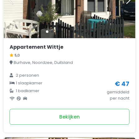
Appartement Wittje
5,0
Burhave, Noordzee, Duitsland
2 personen
€ 47
1 slaapkamer
1 badkamer
gemiddeld
per nacht
Bekijken