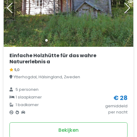
Einfache Holzhütte für das wahre
Naturerlebnis a
5,0
Ytterhogdal, Hälsingland, Zweden
5
personen
€ 28
1
slaapkamer
1
badkamer
gemiddeld
per nacht
Bekijken