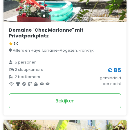
Domaine "Chez Marianne" mit
Privatparkplatz
5,0
Villers en Haye, Lorraine-Vogezen, Frankrijk
5 personen
€ 85
2 slaapkamers
2 badkamers
gemiddeld
per nacht
Bekijken