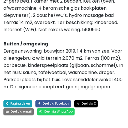
2-pers bed. 1 kamer met 2 bedden. Keuken (oven,
afwasmachine, 4 keramische glas kookplaten,
diepvriezer). 2 douche/WC's, hydro massage bad.
Terras 14 m2, overdekt. Ter beschikking: kinderbed.
Internet (WiFi). Niet rokers woning. 5100960
Buiten / omgeving
Eengezinswoning, bouwjaar 2019. 1.4 km van zee. Voor
alleengebruik: wild terrein 2.070 m2. Terras (100 m2),
barbecue, kinderspeelplaats (glijbaan, schommel). In
het huis: sauna, tafelvoetbal, wasmachine, droger.
Parkeerplaats bij het huis. Levensmiddelenwinkel 400
m. De eigenaar accepteert geen jeugdgroepen.
Pagina delen
Deel via Facebook
Deel via X
Deel via email
Deel via WhatsApp