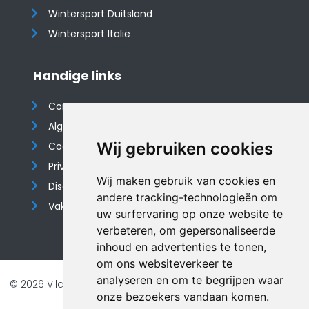
Wintersport Duitsland
Wintersport Italië
Handige links
Contact
Algemene voorwaarden
Wij gebruiken cookies
Cookieverklaring
Privacyverklaring
Wij maken gebruik van cookies en
Disclaimer
andere tracking-technologieën om
Vakantiehuis website
uw surfervaring op onze website te
verbeteren, om gepersonaliseerde
inhoud en advertenties te tonen,
om ons websiteverkeer te
analyseren en om te begrijpen waar
© 2026 Vilando Vakantiehuizen |
Website door FalcoTravel
onze bezoekers vandaan komen.
Veilig online betalen met