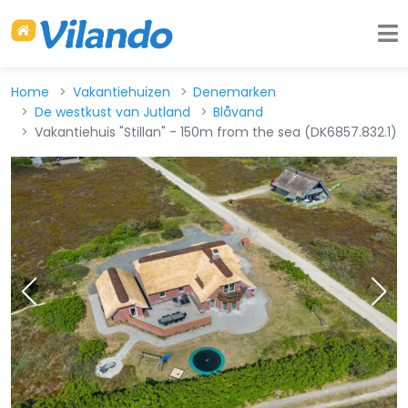
Home
Vakantiehuizen
Denemarken
De westkust van Jutland
Blåvand
Vakantiehuis "Stillan" - 150m from the sea (DK6857.832.1)