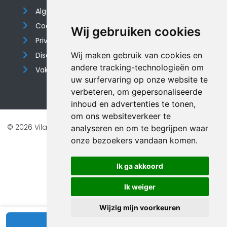
Algemene voorwaarden
Cookieverklaring
Wij gebruiken cookies
Privacyverklaring
Disclaimer
Wij maken gebruik van cookies en
andere tracking-technologieën om
Vakantiehuis website
uw surfervaring op onze website te
verbeteren, om gepersonaliseerde
inhoud en advertenties te tonen,
om ons websiteverkeer te
© 2026 Vilando Vakantiehuizen |
Website door FalcoTravel
analyseren en om te begrijpen waar
onze bezoekers vandaan komen.
Veilig online betalen met
Ik ga akkoord
Ik weiger
Wijzig mijn voorkeuren
Bekijk beschikbaarheid