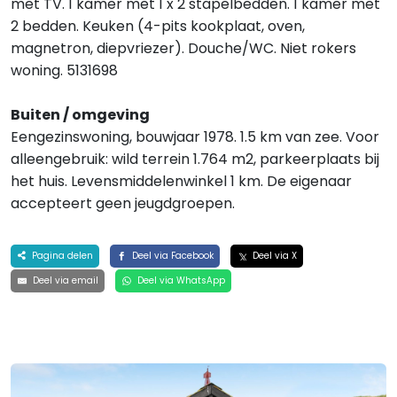
met TV. 1 kamer met 1 x 2 stapelbedden. 1 kamer met
2 bedden. Keuken (4-pits kookplaat, oven,
magnetron, diepvriezer). Douche/WC. Niet rokers
woning. 5131698
Buiten / omgeving
Eengezinswoning, bouwjaar 1978. 1.5 km van zee. Voor
alleengebruik: wild terrein 1.764 m2, parkeerplaats bij
het huis. Levensmiddelenwinkel 1 km. De eigenaar
accepteert geen jeugdgroepen.
Pagina delen
Deel via Facebook
Deel via X
Deel via email
Deel via WhatsApp