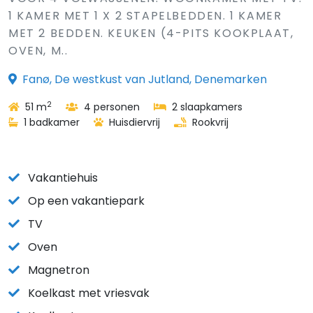
1 KAMER MET 1 X 2 STAPELBEDDEN. 1 KAMER
MET 2 BEDDEN. KEUKEN (4-PITS KOOKPLAAT,
OVEN, M..
Fanø, De westkust van Jutland, Denemarken
2
51 m
4 personen
2 slaapkamers
1 badkamer
Huisdiervrij
Rookvrij
Vakantiehuis
Op een vakantiepark
TV
Oven
Magnetron
Koelkast met vriesvak