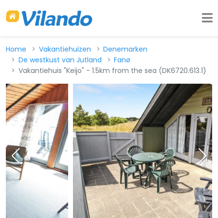
Home
Vakantiehuizen
Denemarken
De westkust van Jutland
Fanø
Vakantiehuis "Keijo" - 1.5km from the sea (DK6720.613.1)