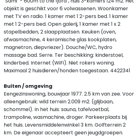
"Sami" - 600m to the fjord", huis 3-kamers 124 m2. Het
objekt is geschikt voor 6 volwassenen. Woonkamer
met TV en radio. 1 kamer met 1 2-pers bed. 1 kamer
met 1 2-pers bed. Open galerij, 1 kamer met 1 x 2
stapelbedden, 2 slaapplaatsen. Keuken (oven,
afwasmachine, 4 keramische glas kookplaten,
magnetron, diepvriezer). Douche/WC, hydro
massage bad. Serre. Ter beschikking: kinderstoel,
kinderbed. Internet (WiFi). Niet rokers woning.
Maximaal 2 huisdieren/honden toegestaan. 4422341
Buiten / omgeving
Eengezinswoning, bouwjaar 1977. 2.5 km van zee. Voor
alleengebruik: wild terrein 2.009 m2. (glijbaan,
schommel). In het huis: sauna, tafelvoetbal,
trampoline, wasmachine, droger. Parkeerplaats bij
het huis. Levensmiddelenwinkel 3 km. Golfterrein 2
km. De eigenaar accepteert geen jeugdgroepen.