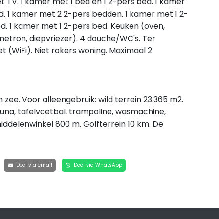
TV. 1 kamer met 1 bed en 1 2-pers bed. 1 kamer
d. 1 kamer met 2 2-pers bedden. 1 kamer met 1 2-
ed. 1 kamer met 1 2-pers bed. Keuken (oven,
etron, diepvriezer). 4 douche/WC's. Ter
et (WiFi). Niet rokers woning. Maximaal 2
zee. Voor alleengebruik: wild terrein 23.365 m2.
sauna, tafelvoetbal, trampoline, wasmachine,
middelenwinkel 800 m. Golfterrein 10 km. De
Deel via email
Deel via WhatsApp