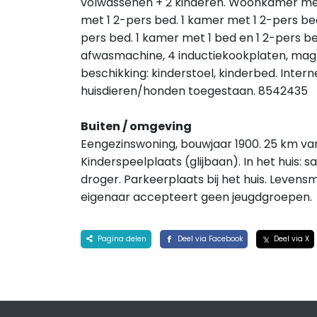
volwassenen + 2 kinderen. Woonkamer met 
met 1 2-pers bed. 1 kamer met 1 2-pers be
pers bed. 1 kamer met 1 bed en 1 2-pers b
afwasmachine, 4 inductiekookplaten, magn
beschikking: kinderstoel, kinderbed. Intern
huisdieren/honden toegestaan. 8542435
Buiten / omgeving
Eengezinswoning, bouwjaar 1900. 25 km van 
Kinderspeelplaats (glijbaan). In het huis: 
droger. Parkeerplaats bij het huis. Levens
eigenaar accepteert geen jeugdgroepen.
Pagina delen
Deel via Facebook
Deel via X