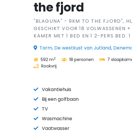
the fjord
"BLAGUNA" - 9KM TO THE FJORD", H
GESCHIKT VOOR 18 VOLWASSENEN + 
KAMER MET 1 BED EN 1 2-PERS BED. 1
Tarm, De westkust van Jutland, Denem
2
592 m
18 personen
7 slaapkam
Rookvrij
Vakantiehuis
Bij een golfbaan
TV
Wasmachine
Vaatwasser