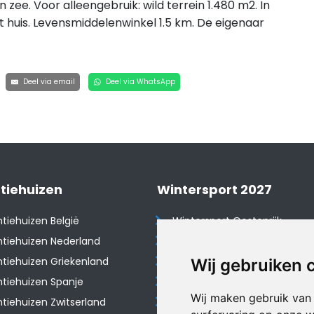
zee. Voor alleengebruik: wild terrein 1.480 m2. In
t huis. Levensmiddelenwinkel 1.5 km. De eigenaar
Deel via email
Deel via WhatsApp
tiehuizen
Wintersport 2027
tiehuizen België
Wintersport Oostenrijk
tiehuizen Nederland
Wintersport Frankrijk
tiehuizen Griekenland
Wintersport Tsjechië
Wij gebruiken 
tiehuizen Spanje
Wintersport Zwitserland
Wij maken gebruik van
​Vakantiehuizen Zwitserland
Wintersport Duitsland