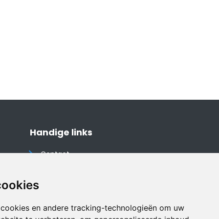
Handige links
Contact
Algemene voorwaarden
Cookieverklaring
cookies
Privacyverklaring
 cookies en andere tracking-technologieën om uw
Disclaimer