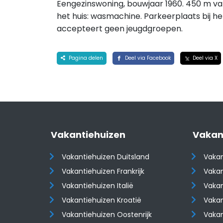
Eengezinswoning, bouwjaar 1960. 450 m van 
het huis: wasmachine. Parkeerplaats bij he
accepteert geen jeugdgroepen.
Pagina delen
Deel via Facebook
Deel via X
Vakantiehuizen
Vakan
Vakantiehuizen Duitsland
Vakan
Vakantiehuizen Frankrijk
Vakan
Vakantiehuizen Italië
Vakan
Vakantiehuizen Kroatië
Vakan
​​​​​​​Vakantiehuizen Oostenrijk
​​​​​​