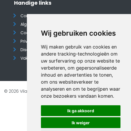
Handige links
Contact
Algemene voorwaarden
Wij gebruiken cookies
Cookieverklaring
Privacyverklaring
Wij maken gebruik van cookies en
Disclaimer
andere tracking-technologieën om
Vakantiehuis website
uw surfervaring op onze website te
verbeteren, om gepersonaliseerde
inhoud en advertenties te tonen,
om ons websiteverkeer te
analyseren en om te begrijpen waar
© 2026 Vilando Vakantiehuizen |
Website door FalcoTravel
onze bezoekers vandaan komen.
Veilig online betalen met
Ik ga akkoord
Ik weiger