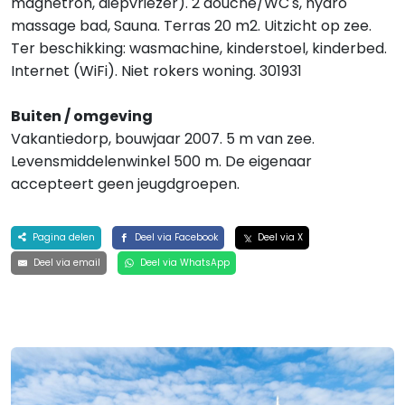
magnetron, diepvriezer). 2 douche/WC's, hydro
massage bad, Sauna. Terras 20 m2. Uitzicht op zee.
Ter beschikking: wasmachine, kinderstoel, kinderbed.
Internet (WiFi). Niet rokers woning. 301931
Buiten / omgeving
Vakantiedorp, bouwjaar 2007. 5 m van zee.
Levensmiddelenwinkel 500 m. De eigenaar
accepteert geen jeugdgroepen.
Pagina delen
Deel via Facebook
Deel via X
Deel via email
Deel via WhatsApp