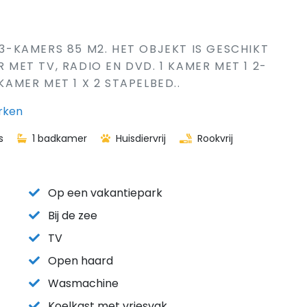
 3-KAMERS 85 M2. HET OBJEKT IS GESCHIKT
ET TV, RADIO EN DVD. 1 KAMER MET 1 2-
KAMER MET 1 X 2 STAPELBED..
rken
s
1 badkamer
Huisdiervrij
Rookvrij
Op een vakantiepark
Bij de zee
TV
Open haard
Wasmachine
Koelkast met vriesvak