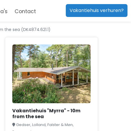
Vakantiehuis verhuren?
a's
Contact
om the sea (DK4874.621.1)
Vakantiehuis "Myrra" - 10m
from the sea
Gedser, Lolland, Falster & Møn,