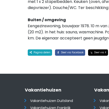
met 1 x 2 stapelbedden. Keuken (oven, af
diepvriezer). Douche/WC. Ter beschikking: 
Buiten / omgeving
Eengezinswoning, bouwjaar 1978. 10 m van z
(20 m2). In het huis: sauna, wasmachine. P
km. De eigenaar accepteert geen jeugdgr
Pagina delen
Deel via Facebook
Deel via X
Vakantiehuizen
Vakan
Vakantiehuizen Duitsland
Vakan
Vakantiehuizen Frankrijk
Vakan