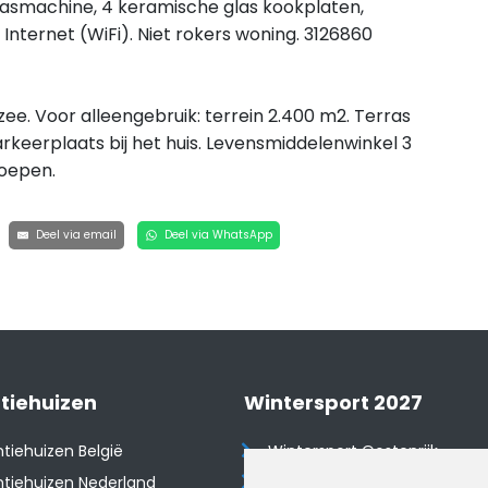
wasmachine, 4 keramische glas kookplaten,
Internet (WiFi). Niet rokers woning. 3126860
ee. Voor alleengebruik: terrein 2.400 m2. Terras
arkeerplaats bij het huis. Levensmiddelenwinkel 3
oepen.
Deel via email
Deel via WhatsApp
tiehuizen
Wintersport 2027
tiehuizen België
Wintersport Oostenrijk
tiehuizen Nederland
Wintersport Frankrijk