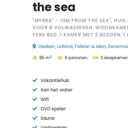
the sea
"MYRRA" - 10M FROM THE SEA", HUIS
VOOR 6 VOLWASSENEN. WOONKAMER M
PERS BED. 1 KAMER MET 2 BEDDEN. 1 
Gedser, Lolland, Falster & Møn, Denema
2
85 m
6 personen
3 slaapkamer
Vakantiehuis
Aan het water
Wifi
DVD speler
Sauna
Vaatwasser