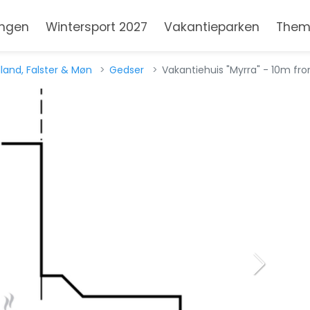
ngen
Wintersport 2027
Vakantieparken
Them
lland, Falster & Møn
Gedser
Vakantiehuis "Myrra" - 10m fr