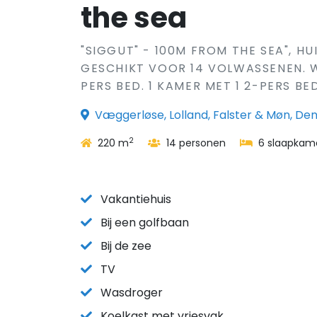
the sea
"SIGGUT" - 100M FROM THE SEA", HU
GESCHIKT VOOR 14 VOLWASSENEN. W
PERS BED. 1 KAMER MET 1 2-PERS BE
Væggerløse, Lolland, Falster & Møn, D
2
220 m
14 personen
6 slaapkam
Vakantiehuis
Bij een golfbaan
Bij de zee
TV
Wasdroger
Koelkast met vriesvak