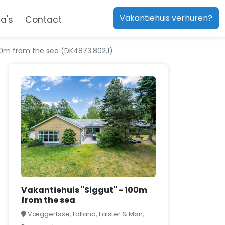
Vakantiehuis verhuren?
a's
Contact
100m from the sea (DK4873.802.1)
Vakantiehuis "Siggut" - 100m
from the sea
Væggerløse, Lolland, Falster & Møn,