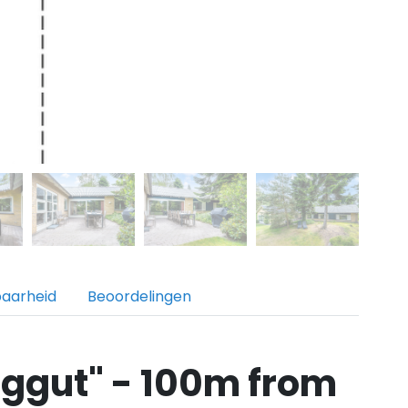
baarheid
Beoordelingen
iggut" - 100m from