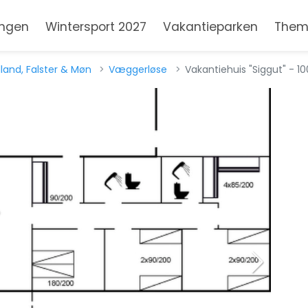
ngen
Wintersport 2027
Vakantieparken
Them
lland, Falster & Møn
Væggerløse
Vakantiehuis "Siggut" - 