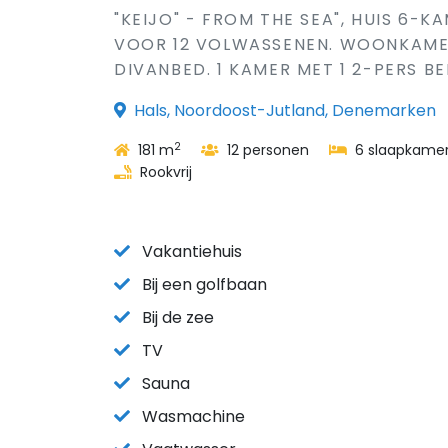
"KEIJO" - FROM THE SEA", HUIS 6-K
VOOR 12 VOLWASSENEN. WOONKAMER 
DIVANBED. 1 KAMER MET 1 2-PERS BED
Hals, Noordoost-Jutland, Denemarken
2
181 m
12 personen
6 slaapkame
Rookvrij
Vakantiehuis
Bij een golfbaan
Bij de zee
TV
Sauna
Wasmachine