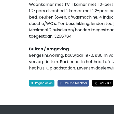
Woonkamer met TV. 1 kamer met 1 2-pers 
1 2-pers divanbed. 1 kamer met 1 2-pers b
bed. Keuken (oven, afwasmachine, 4 induct
douche/WC's. Ter beschikking: kinderstoel, 
Maximaal 2 huisdieren/honden toegestaan.
toegestaan. 3268784
Buiten / omgeving
Eengezinswoning, bouwjaar 1970. 880 m van 
verzorgde tuin. Barbecue. In het huis: tafe
het huis. Oplaadstation. Levensmiddelenwink
Pagina delen
Deel via Facebook
Deel via X