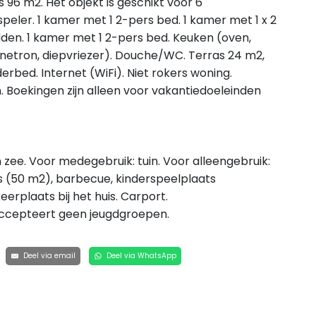
 96 m2. Het objekt is geschikt voor 6
er. 1 kamer met 1 2-pers bed. 1 kamer met 1 x 2
den. 1 kamer met 1 2-pers bed. Keuken (oven,
etron, diepvriezer). Douche/WC. Terras 24 m2,
derbed. Internet (WiFi). Niet rokers woning.
 Boekingen zijn alleen voor vakantiedoeleinden
 zee. Voor medegebruik: tuin. Voor alleengebruik:
ras (50 m2), barbecue, kinderspeelplaats
erplaats bij het huis. Carport.
accepteert geen jeugdgroepen.
Deel via email
Deel via WhatsApp