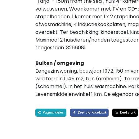
"Tarja" - 150m from the sea", huis 4-kamers
volwassenen. Woonkamer met TV en CD-spel
stapelbedden. 1 kamer met 1 x 2 stapelbed
afwasmachine, 4 inductiekookplaten, magn
overdekt. Ter beschikking: kinderstoel, kin
Maximaal 2 huisdieren/honden toegestaan.
toegestaan. 3266081
Buiten / omgeving
Eengezinswoning, bouwjaar 1972. 150 m van
wild terrein 1.145 m2, tuin (omheind). Ter
(schommel). In het huis: wasmachine. Parke
Levensmiddelenwinkel 1 km. De eigenaar 
Pagina delen
Deel via Facebook
Deel via X