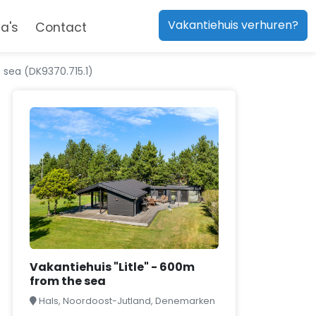
Vakantiehuis verhuren?
a's
Contact
 sea (DK9370.715.1)
Vakantiehuis "Litle" - 600m
from the sea
Hals, Noordoost-Jutland, Denemarken