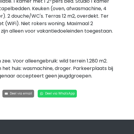
atie. 1 kamer met 1 2-pers bed. Studio 1 kamer
 stapelbedden. Keuken (oven, afwasmachine, 4
r). 2 douche/WC's. Terras 12 m2, overdekt. Ter
et (WiFi). Niet rokers woning. Maximaal 2
zijn alleen voor vakantiedoeleinden toegestaan.
zee. Voor alleengebruik: wild terrein 1.280 m2.
 het huis: wasmachine, droger. Parkeerplaats bij
eigenaar accepteert geen jeugdgroepen.
Deel via email
Deel via WhatsApp