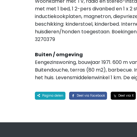
Woonkamer met TV, radio en stereo-install
met met 1 bed, 1 2-pers divanbed en 1 x 2
inductiekookplaten, magnetron, diepvrieze
beschikking: kinderstoel, kinderbed. Intern
huisdieren/honden toegestaan. Boekingen 
3270379
Buiten / omgeving
Eengezinswoning, bouwjaar 1971. 600 m van 
Buitendouche, terras (80 m2), barbecue. In
het huis. Levensmiddelenwinkel 1 km. De 
Pagina delen
Deel via Facebook
Deel via X