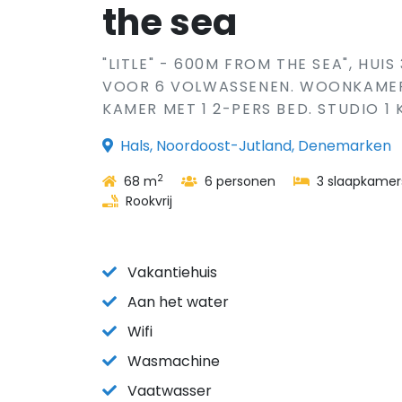
the sea
"LITLE" - 600M FROM THE SEA", HUI
VOOR 6 VOLWASSENEN. WOONKAMER M
KAMER MET 1 2-PERS BED. STUDIO 1 K
Hals, Noordoost-Jutland, Denemarken
2
68 m
6 personen
3 slaapkamer
Rookvrij
Vakantiehuis
Aan het water
Wifi
Wasmachine
Vaatwasser