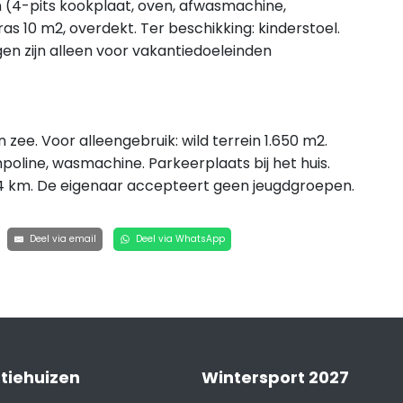
n (4-pits kookplaat, oven, afwasmachine,
s 10 m2, overdekt. Ter beschikking: kinderstoel.
gen zijn alleen voor vakantiedoeleinden
zee. Voor alleengebruik: wild terrein 1.650 m2.
mpoline, wasmachine. Parkeerplaats bij het huis.
 4 km. De eigenaar accepteert geen jeugdgroepen.
Deel via email
Deel via WhatsApp
tiehuizen
Wintersport 2027