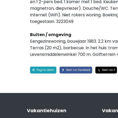
en 1 2-pers bed. 1 kamer met 1 bed. Keuke
magnetron, diepvriezer). Douche/WC. Terra
Internet (WiFi). Niet rokers woning. Boekin
toegestaan. 3223049
Buiten / omgeving
Eengezinswoning, bouwjaar 1983. 2.2 km van 
Terras (20 m2), barbecue. In het huis: tra
Levensmiddelenwinkel 700 m. Golfterrein
Pagina delen
Deel via Facebook
Deel via X
Vakantiehuizen
Vakan