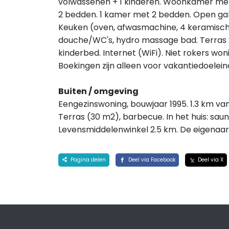
volwassenen + 1 kinderen. Woonkamer met
2 bedden. 1 kamer met 2 bedden. Open gale
Keuken (oven, afwasmachine, 4 keramische
douche/WC's, hydro massage bad. Terras 20
kinderbed. Internet (WiFi). Niet rokers wo
Boekingen zijn alleen voor vakantiedoele
Buiten / omgeving
Eengezinswoning, bouwjaar 1995. 1.3 km van 
Terras (30 m2), barbecue. In het huis: saun
Levensmiddelenwinkel 2.5 km. De eigenaa
Pagina delen
Deel via Facebook
Deel via X