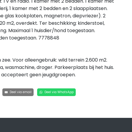
 TV en radio. 1 kamer met 2 bedden. 1 kamer met
rij, 1 kamer met 2 bedden en 2 slaapplaatsen.
 glas kookplaten, magnetron, diepvriezer). 2
 m2, overdekt. Ter beschikking: kinderstoel,
ning. Maximaal 1 huisdier/hond toegestaan.
inden toegestaan. 7778848
zee. Voor alleengebruik: wild terrein 2.600 m2.
a, wasmachine, droger. Parkeerplaats bij het huis.
r accepteert geen jeugdgroepen.
Deel via email
Deel via WhatsApp