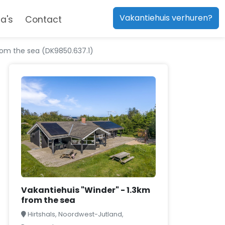
Vakantiehuis verhuren?
a's
Contact
rom the sea (DK9850.637.1)
Vakantiehuis "Winder" - 1.3km
from the sea
Hirtshals, Noordwest-Jutland,