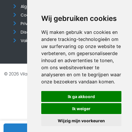
Algemene voorwaarden
Cookieverklaring
Wij gebruiken cookies
Privacyverklaring
Disclaimer
Wij maken gebruik van cookies en
andere tracking-technologieën om
Vakantiehuis website
uw surfervaring op onze website te
verbeteren, om gepersonaliseerde
inhoud en advertenties te tonen,
om ons websiteverkeer te
© 2026 Vilando Vakantiehuizen |
Website door FalcoTravel
analyseren en om te begrijpen waar
onze bezoekers vandaan komen.
Veilig online betalen met
Ik ga akkoord
Ik weiger
Wijzig mijn voorkeuren
Bekijk beschikbaarheid