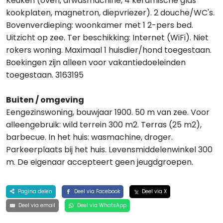
Keuken (oven, afwasmachine, 4 keramische glas
kookplaten, magnetron, diepvriezer). 2 douche/WC's.
Bovenverdieping: woonkamer met 1 2-pers bed.
Uitzicht op zee. Ter beschikking: Internet (WiFi). Niet
rokers woning. Maximaal 1 huisdier/hond toegestaan.
Boekingen zijn alleen voor vakantiedoeleinden
toegestaan. 3163195
Buiten / omgeving
Eengezinswoning, bouwjaar 1900. 50 m van zee. Voor
alleengebruik: wild terrein 300 m2. Terras (25 m2),
barbecue. In het huis: wasmachine, droger.
Parkeerplaats bij het huis. Levensmiddelenwinkel 300
m. De eigenaar accepteert geen jeugdgroepen.
Pagina delen
Deel via Facebook
Deel via X
Deel via email
Deel via WhatsApp