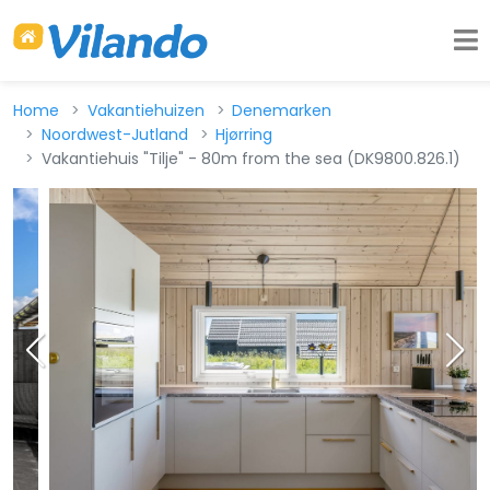
Home
Vakantiehuizen
Denemarken
Noordwest-Jutland
Hjørring
Vakantiehuis "Tilje" - 80m from the sea (DK9800.826.1)