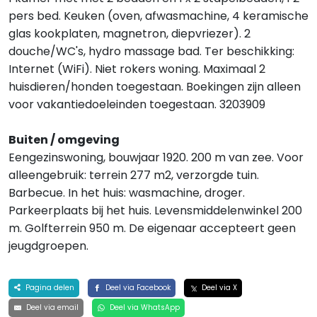
pers bed. Keuken (oven, afwasmachine, 4 keramische
glas kookplaten, magnetron, diepvriezer). 2
douche/WC's, hydro massage bad. Ter beschikking:
Internet (WiFi). Niet rokers woning. Maximaal 2
huisdieren/honden toegestaan. Boekingen zijn alleen
voor vakantiedoeleinden toegestaan. 3203909
Buiten / omgeving
Eengezinswoning, bouwjaar 1920. 200 m van zee. Voor
alleengebruik: terrein 277 m2, verzorgde tuin.
Barbecue. In het huis: wasmachine, droger.
Parkeerplaats bij het huis. Levensmiddelenwinkel 200
m. Golfterrein 950 m. De eigenaar accepteert geen
jeugdgroepen.
Pagina delen
Deel via Facebook
Deel via X
Deel via email
Deel via WhatsApp