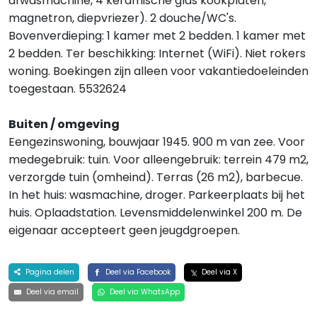
afwasmachine, 4 keramische glas kookplaten,
magnetron, diepvriezer). 2 douche/WC's.
Bovenverdieping: 1 kamer met 2 bedden. 1 kamer met
2 bedden. Ter beschikking: Internet (WiFi). Niet rokers
woning. Boekingen zijn alleen voor vakantiedoeleinden
toegestaan. 5532624
Buiten / omgeving
Eengezinswoning, bouwjaar 1945. 900 m van zee. Voor
medegebruik: tuin. Voor alleengebruik: terrein 479 m2,
verzorgde tuin (omheind). Terras (26 m2), barbecue.
In het huis: wasmachine, droger. Parkeerplaats bij het
huis. Oplaadstation. Levensmiddelenwinkel 200 m. De
eigenaar accepteert geen jeugdgroepen.
Pagina delen
Deel via Facebook
Deel via X
Deel via email
Deel via WhatsApp