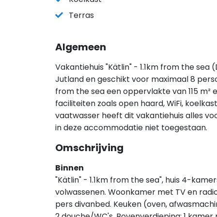
Terras
Algemeen
Vakantiehuis "Kätlin" - 1.1km from the sea 
Jutland en geschikt voor maximaal 8 person
from the sea een oppervlakte van 115 m² 
faciliteiten zoals open haard, WiFi, koelk
vaatwasser heeft dit vakantiehuis alles voo
in deze accommodatie niet toegestaan.
Omschrijving
Binnen
"Kätlin" - 1.1km from the sea", huis 4-kamer
volwassenen. Woonkamer met TV en radio. 
pers divanbed. Keuken (oven, afwasmachin
2 douche/WC's. Bovenverdieping: 1 kamer m