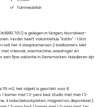
Tuinmeubilair
(DK9990.701.1) is gelegen in Skagen, Noordwest-
en. Verder heeft Vakantiehuis "Kätlin" - 1.1km
en telt het 4 slaapkamersen 2 badkamers. Met
ast met vriesvak, wasmachine, wasdroger en
r een fijne vakantie in Denemarken. Huisdieren zijn
s 115 m2. Het objekt is geschikt voor 8
1 kamer met 1 2-pers bed. Studio met met 1 2-
e, 4 inductiekookplaten, magnetron, diepvriezer).
et 1 2-pers bed. 1 kamer met 1 2-pers bed. Ter