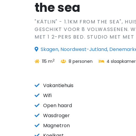
the sea
"KÄTLIN" - 1.1KM FROM THE SEA", HU
GESCHIKT VOOR 8 VOLWASSENEN. W
MET 1 2-PERS BED. STUDIO MET MET 
Skagen, Noordwest-Jutland, Denemark
2
115 m
8 personen
4 slaapkamer
Vakantiehuis
Wifi
Open haard
Wasdroger
Magnetron
Koelkast