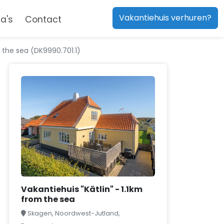
Vakantiehuis verhuren?
a's
Contact
m the sea (DK9990.701.1)
Vakantiehuis "Kätlin" - 1.1km
from the sea
Skagen, Noordwest-Jutland,