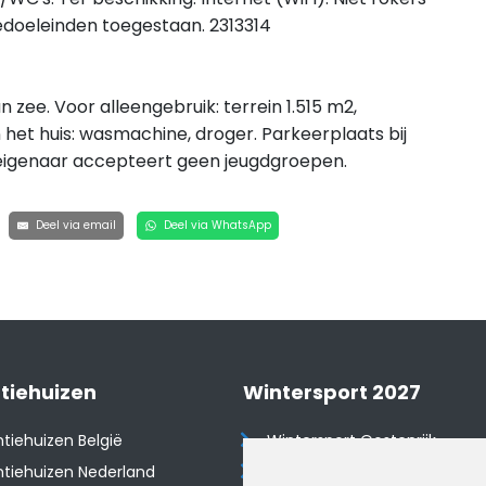
iedoeleinden toegestaan. 2313314
 zee. Voor alleengebruik: terrein 1.515 m2,
 het huis: wasmachine, droger. Parkeerplaats bij
e eigenaar accepteert geen jeugdgroepen.
Deel via email
Deel via WhatsApp
tiehuizen
Wintersport 2027
tiehuizen België
Wintersport Oostenrijk
tiehuizen Nederland
Wintersport Frankrijk