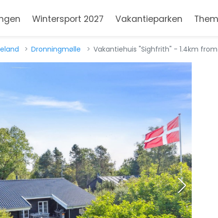
ngen
Wintersport 2027
Vakantieparken
Them
eland
Dronningmølle
Vakantiehuis "Sighfrith" - 1.4km from