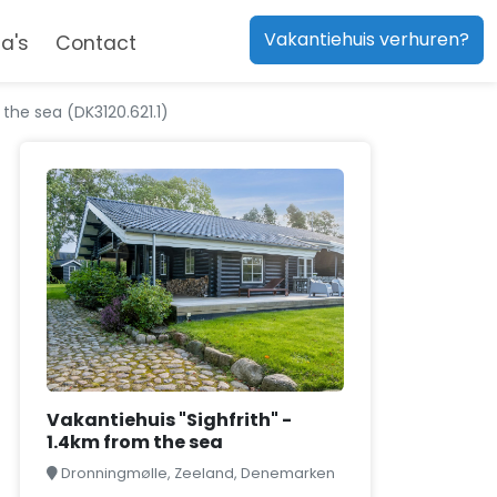
Vakantiehuis verhuren?
a's
Contact
 the sea (DK3120.621.1)
Vakantiehuis "Sighfrith" -
1.4km from the sea
Dronningmølle, Zeeland, Denemarken