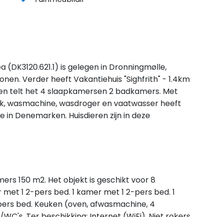
ea (DK3120.621.1) is gelegen in Dronningmølle,
nen. Verder heeft Vakantiehuis "Sighfrith" - 1.4km
en telt het 4 slaapkamersen 2 badkamers. Met
esvak, wasmachine, wasdroger en vaatwasser heeft
ie in Denemarken. Huisdieren zijn in deze
amers 150 m2. Het objekt is geschikt voor 8
et 1 2-pers bed. 1 kamer met 1 2-pers bed. 1
pers bed. Keuken (oven, afwasmachine, 4
WC's. Ter beschikking: Internet (WiFi). Niet rokers