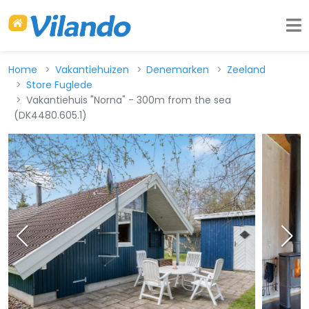
Home
Vakantiehuizen
Denemarken
Zeeland
Store Fuglede
Vakantiehuis "Norna" - 300m from the sea
(DK4480.605.1)