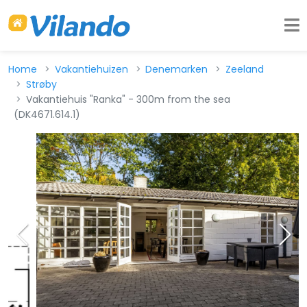
Home
Vakantiehuizen
Denemarken
Zeeland
Strøby
Vakantiehuis "Ranka" - 300m from the sea
(DK4671.614.1)