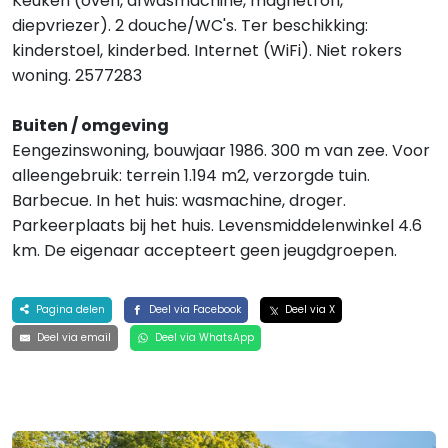
Keuken (oven, afwasmachine, magnetron,
diepvriezer). 2 douche/WC's. Ter beschikking:
kinderstoel, kinderbed. Internet (WiFi). Niet rokers
woning. 2577283
Buiten / omgeving
Eengezinswoning, bouwjaar 1986. 300 m van zee. Voor
alleengebruik: terrein 1.194 m2, verzorgde tuin.
Barbecue. In het huis: wasmachine, droger.
Parkeerplaats bij het huis. Levensmiddelenwinkel 4.6
km. De eigenaar accepteert geen jeugdgroepen.
Pagina delen
Deel via Facebook
Deel via X
Deel via email
Deel via WhatsApp