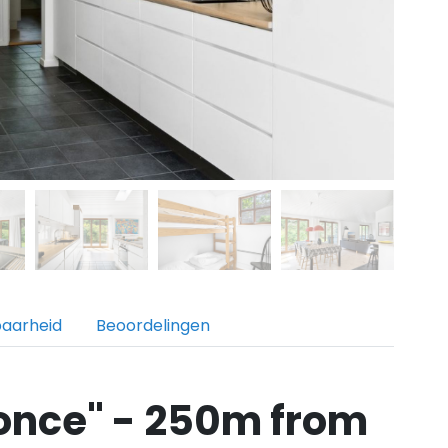
baarheid
Beoordelingen
once" - 250m from