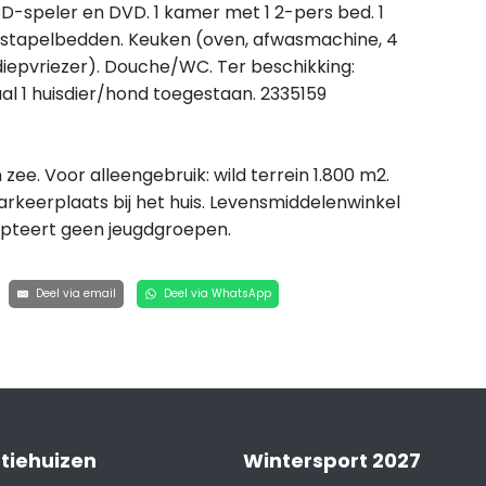
-speler en DVD. 1 kamer met 1 2-pers bed. 1
2 stapelbedden. Keuken (oven, afwasmachine, 4
iepvriezer). Douche/WC. Ter beschikking:
aal 1 huisdier/hond toegestaan. 2335159
zee. Voor alleengebruik: wild terrein 1.800 m2.
arkeerplaats bij het huis. Levensmiddelenwinkel
epteert geen jeugdgroepen.
Deel via email
Deel via WhatsApp
tiehuizen
Wintersport 2027