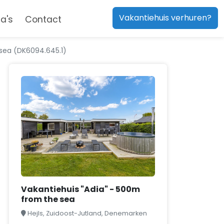
Vakantiehuis verhuren?
a's
Contact
 sea (DK6094.645.1)
Vakantiehuis "Adia" - 500m
from the sea
Hejls, Zuidoost-Jutland, Denemarken