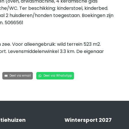
en (oven, afwasmachine, 4 keramische glas
he/WC. Ter beschikking: kinderstoel, kinderbed.
aal 2 huisdieren/honden toegestaan. Boekingen zijn
n. 5066561
zee. Voor alleengebruik: wild terrein 523 m2.
port. Levensmiddelenwinkel 3.3 km. De eigenaar
Deel via email
Deel via WhatsApp
tiehuizen
Wintersport 2027