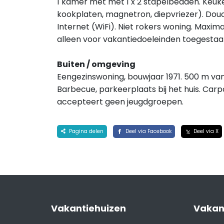
1 kamer met met 1 x 2 stapelbedden. Keuk
kookplaten, magnetron, diepvriezer). Douc
Internet (WiFi). Niet rokers woning. Maxim
alleen voor vakantiedoeleinden toegestaa
Buiten / omgeving
Eengezinswoning, bouwjaar 1971. 500 m van 
Barbecue, parkeerplaats bij het huis. Car
accepteert geen jeugdgroepen.
Pagina delen
Deel via Facebook
Deel via X
Vakantiehuizen
Vakan