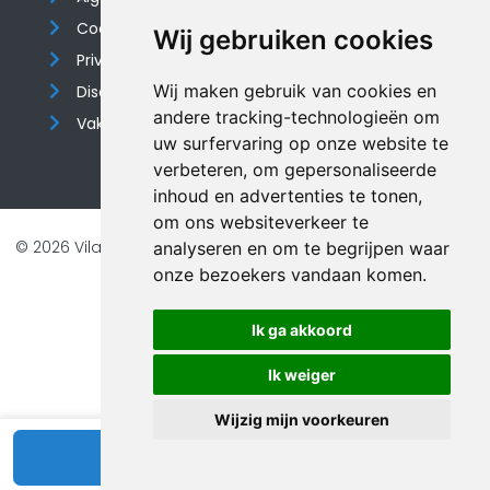
Cookieverklaring
Wij gebruiken cookies
Privacyverklaring
Wij maken gebruik van cookies en
Disclaimer
andere tracking-technologieën om
Vakantiehuis website
uw surfervaring op onze website te
verbeteren, om gepersonaliseerde
inhoud en advertenties te tonen,
om ons websiteverkeer te
© 2026 Vilando Vakantiehuizen |
Website door FalcoTravel
analyseren en om te begrijpen waar
onze bezoekers vandaan komen.
Veilig online betalen met
Ik ga akkoord
Ik weiger
Wijzig mijn voorkeuren
Bekijk beschikbaarheid