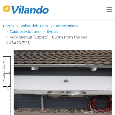
Home
Vakantiehuizen
Denemarken
Zuidoost-Jutland
Sydals
Vakantiehuis "Edzard" - 800m from the sea
(DK6470.712.1)