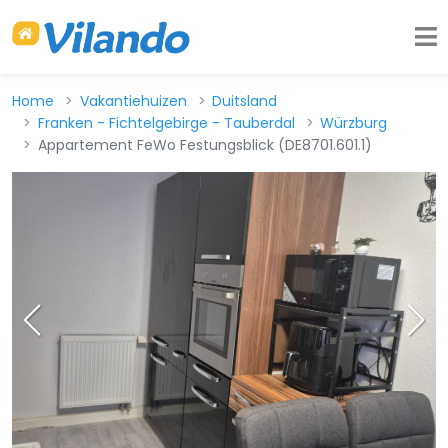
Home
Vakantiehuizen
Duitsland
Franken - Fichtelgebirge - Tauberdal
Würzburg
Appartement FeWo Festungsblick (DE8701.601.1)