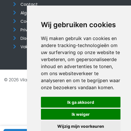
Contact
Algemene voorwaarden
Cookieverklaring
Wij gebruiken cookies
Privacyverklaring
Disclaimer
Wij maken gebruik van cookies en
andere tracking-technologieën om
Vakantiehuis website
uw surfervaring op onze website te
verbeteren, om gepersonaliseerde
inhoud en advertenties te tonen,
om ons websiteverkeer te
© 2026 Vilando Vakantiehuizen |
Website door FalcoTravel
analyseren en om te begrijpen waar
onze bezoekers vandaan komen.
Veilig online betalen met
Ik ga akkoord
Ik weiger
Wijzig mijn voorkeuren