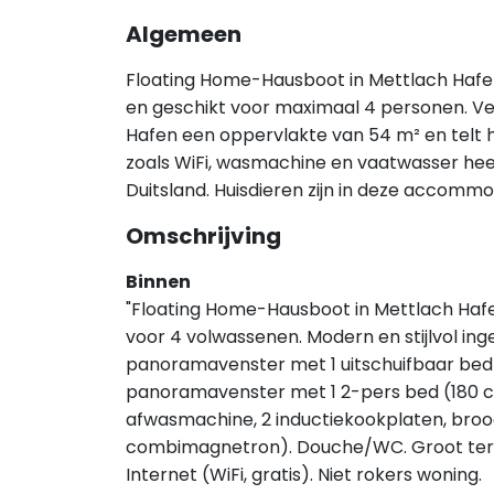
Algemeen
Floating Home-Hausboot in Mettlach Hafen 
en geschikt voor maximaal 4 personen. V
Hafen een oppervlakte van 54 m² en telt h
zoals WiFi, wasmachine en vaatwasser heeft 
Duitsland. Huisdieren zijn in deze accommo
Omschrijving
Binnen
"Floating Home-Hausboot in Mettlach Hafen
voor 4 volwassenen. Modern en stijlvol i
panoramavenster met 1 uitschuifbaar bed (2
panoramavenster met 1 2-pers bed (180 c
afwasmachine, 2 inductiekookplaten, brood
combimagnetron). Douche/WC. Groot terra
Internet (WiFi, gratis). Niet rokers woning.