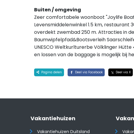
Buiten / omgeving
Zeer comfortabele woonboot "Joylife Boats"
Levensmiddelenwinkel 1.5 km, restaurant 30
overdekt zwembad 250 m. Attracties in de 
Baumwipfelpfad&Bootsverleih Saarschleife,
UNESCO Weltkurlturerbe Völklinger Hütte 
en lossen van de baggage is mogelijk bij het
Pagina delen
Deel via Facebook
Deel via X
Vakantiehuizen
Vakan
Vakantiehuizen Duitsland
Vakan