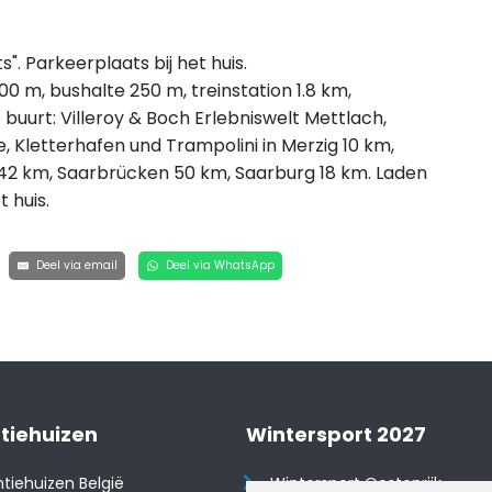
. Parkeerplaats bij het huis.
0 m, bushalte 250 m, treinstation 1.8 km,
buurt: Villeroy & Boch Erlebniswelt Mettlach,
 Kletterhafen und Trampolini in Merzig 10 km,
42 km, Saarbrücken 50 km, Saarburg 18 km. Laden
 huis.
Deel via email
Deel via WhatsApp
tiehuizen
Wintersport 2027
tiehuizen België
Wintersport Oostenrijk