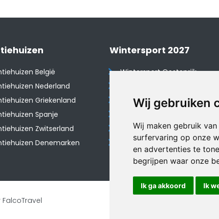
tiehuizen
Wintersport 2027
tiehuizen België
Wintersport Oostenrijk
tiehuizen Nederland
Wintersport Frankrijk
tiehuizen Griekenland
Wintersport Tsjechië
Wij gebruiken 
tiehuizen Spanje
Wintersport Zwitserland
Wij maken gebruik van
​Vakantiehuizen Zwitserland
Wintersport Duitsland
surfervaring op onze w
ntiehuizen Denemarken
Wintersport Italië
en advertenties te ton
begrijpen waar onze b
Ik ga akkoord
Ik w
 FalcoTravel