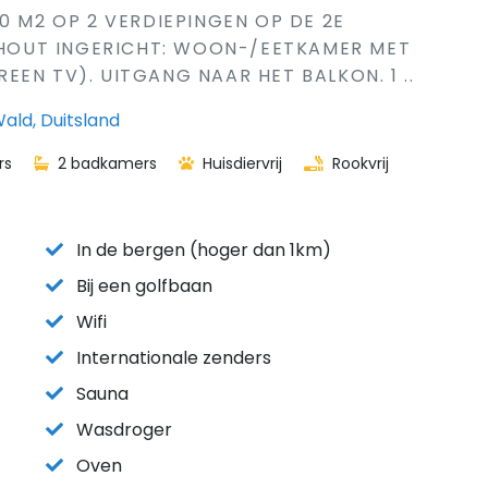
0 M2 OP 2 VERDIEPINGEN OP DE 2E
L HOUT INGERICHT: WOON-/EETKAMER MET
EN TV). UITGANG NAAR HET BALKON. 1 ..
ald, Duitsland
rs
2 badkamers
Huisdiervrij
Rookvrij
In de bergen (hoger dan 1km)
Bij een golfbaan
Wifi
Internationale zenders
Sauna
Wasdroger
Oven