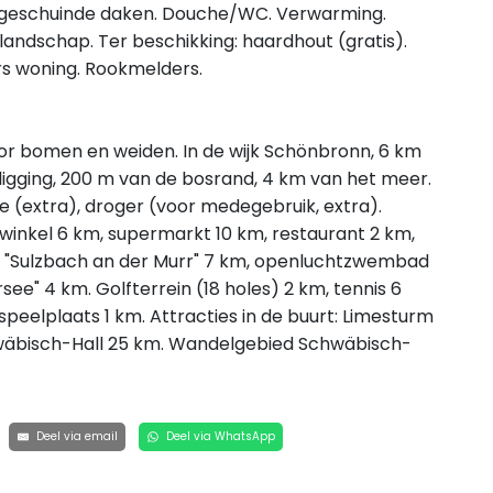
afgeschuinde daken. Douche/WC. Verwarming.
 landschap. Ter beschikking: haardhout (gratis).
kers woning. Rookmelders.
r bomen en weiden. In de wijk Schönbronn, 6 km
ligging, 200 m van de bosrand, 4 km van het meer.
 (extra), droger (voor medegebruik, extra).
nwinkel 6 km, supermarkt 10 km, restaurant 2 km,
on "Sulzbach an der Murr" 7 km, openluchtzwembad
" 4 km. Golfterrein (18 holes) 2 km, tennis 6
rspeelplaats 1 km. Attracties in de buurt: Limesturm
wäbisch-Hall 25 km. Wandelgebied Schwäbisch-
Deel via email
Deel via WhatsApp