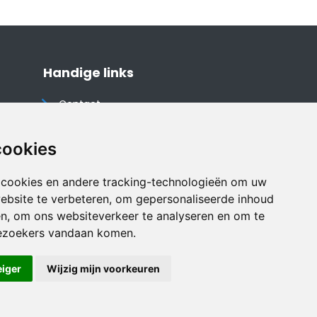
Handige links
Contact
Algemene voorwaarden
Cookieverklaring
cookies
Privacyverklaring
 cookies en andere tracking-technologieën om uw
Disclaimer
ebsite te verbeteren, om gepersonaliseerde inhoud
Vakantiehuis website
en, om ons websiteverkeer te analyseren en om te
ezoekers vandaan komen.
eiger
Wijzig mijn voorkeuren
Veilig online betalen met