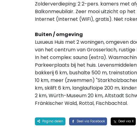
Zolderverdieping: 2 2-pers. kamers met 
Balkonmeubilair. Zeer mooi uitzicht op het
Internet (Internet (WiFi), gratis). Niet ro
Buiten / omgeving
Luxueus Huis met 2 woningen, omgeven doo
van het centrum van Grosserlach, rustige 
In het complex: sauna (extra). Wasmachine
Parkeerplaats bij het huis. Levensmiddele
bakkerij 6 km, bushalte 500 m, treinstati
10 km, meer (zwemmen) "Starkholzbachersee
km, skilift 6 km, langlaufloipe 200 m, kinde
2 km, Würth-Museum 20 km, Altstadt Sch
Fränkischer Wald, Rottal, Fischbachtal.
Pagina delen
Deel via Facebook
Deel via X