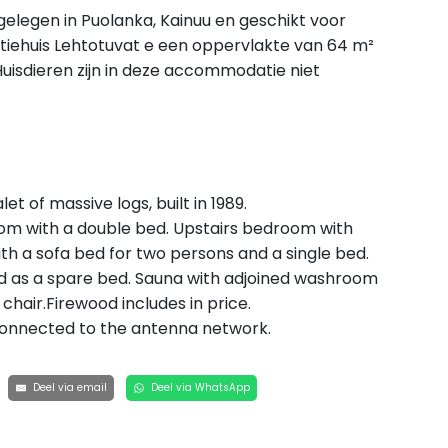
 gelegen in Puolanka, Kainuu en geschikt voor
iehuis Lehtotuvat e een oppervlakte van 64 m²
uisdieren zijn in deze accommodatie niet
et of massive logs, built in 1989.
oom with a double bed. Upstairs bedroom with
ith a sofa bed for two persons and a single bed.
ed as a spare bed. Sauna with adjoined washroom
chair.Firewood includes in price.
t connected to the antenna network.
Deel via email
Deel via WhatsApp