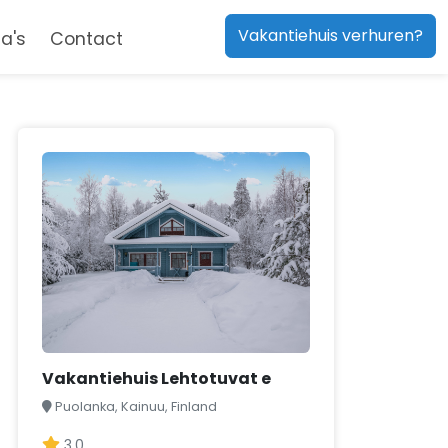
Vakantiehuis verhuren?
a's
Contact
Vakantiehuis Lehtotuvat e
Puolanka, Kainuu, Finland
3,0