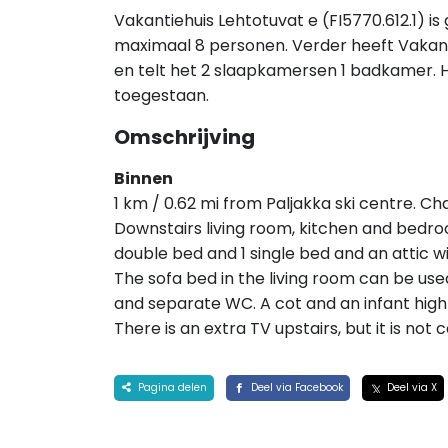
Vakantiehuis Lehtotuvat e (FI5770.612.1) is
maximaal 8 personen. Verder heeft Vakant
en telt het 2 slaapkamersen 1 badkamer. H
toegestaan.
Omschrijving
Binnen
1 km / 0.62 mi from Paljakka ski centre. Chal
Downstairs living room, kitchen and bedr
double bed and 1 single bed and an attic w
The sofa bed in the living room can be us
and separate WC. A cot and an infant high 
There is an extra TV upstairs, but it is no
Pagina delen
Deel via Facebook
Deel via X