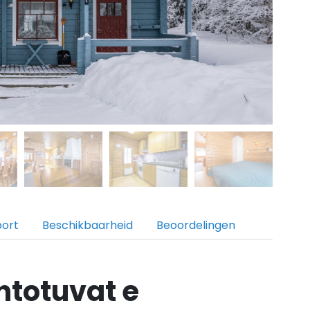
port
Beschikbaarheid
Beoordelingen
htotuvat e