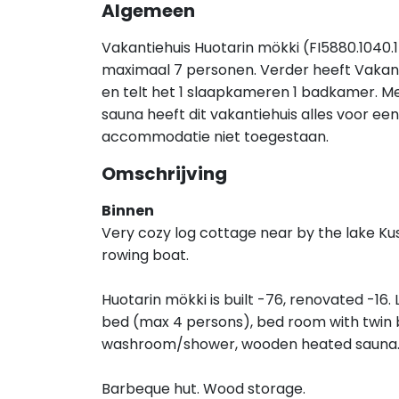
Algemeen
Vakantiehuis Huotarin mökki (FI5880.1040.1
maximaal 7 personen. Verder heeft Vakant
en telt het 1 slaapkameren 1 badkamer. Me
sauna heeft dit vakantiehuis alles voor een f
accommodatie niet toegestaan.
Omschrijving
Binnen
Very cozy log cottage near by the lake Kus
rowing boat.
Huotarin mökki is built -76, renovated -16. 
bed (max 4 persons), bed room with twin 
washroom/shower, wooden heated sauna.
Barbeque hut. Wood storage.