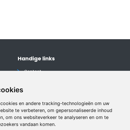
Handige links
Contact
Algemene voorwaarden
Cookieverklaring
cookies
Privacyverklaring
 cookies en andere tracking-technologieën om uw
Disclaimer
ebsite te verbeteren, om gepersonaliseerde inhoud
Vakantiehuis website
en, om ons websiteverkeer te analyseren en om te
ezoekers vandaan komen.