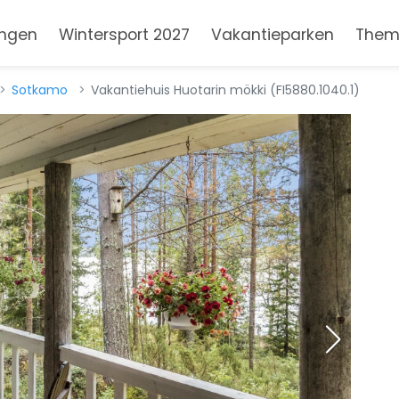
ngen
Wintersport 2027
Vakantieparken
Them
Sotkamo
Vakantiehuis Huotarin mökki (FI5880.1040.1)