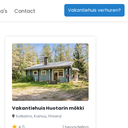
Vakantiehuis verhuren?
a's
Contact
Vakantiehuis Huotarin mökki
Sotkamo, Kainuu, Finland
4,0
1 beoordeling