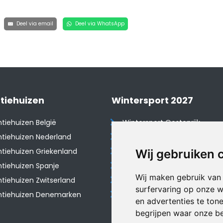
Deel via email
Deel via WhatsApp
tiehuizen
Wintersport 2027
tiehuizen België
Wintersport Oostenrijk
tiehuizen Nederland
Wintersport Frankrijk
tiehuizen Griekenland
Wintersport Tsjechië
Wij gebruiken 
tiehuizen Spanje
Wintersport Zwitserland
Wij maken gebruik van
​Vakantiehuizen Zwitserland
Wintersport Duitsland
surfervaring op onze w
ntiehuizen Denemarken
Wintersport Italië
en advertenties te ton
begrijpen waar onze b