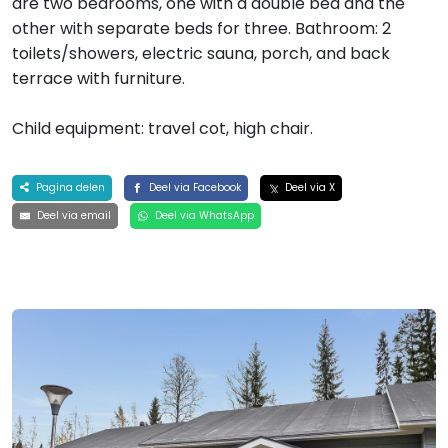
are two bedrooms, one with a double bed and the
other with separate beds for three. Bathroom: 2
toilets/showers, electric sauna, porch, and back
terrace with furniture.
Child equipment: travel cot, high chair.
Pagina delen
Deel via Facebook
Deel via X
Deel via email
Deel via WhatsApp