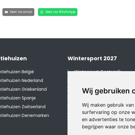
Deel via email
Deel via WhatsApp
tiehuizen
Wintersport 2027
tiehuizen België
Wintersport Oostenrijk
tiehuizen Nederland
Wintersport Frankrijk
tiehuizen Griekenland
Wintersport Tsjechië
Wij gebruiken 
tiehuizen Spanje
Wintersport Zwitserland
Wij maken gebruik van
​Vakantiehuizen Zwitserland
Wintersport Duitsland
surfervaring op onze w
ntiehuizen Denemarken
Wintersport Italië
en advertenties te ton
begrijpen waar onze b