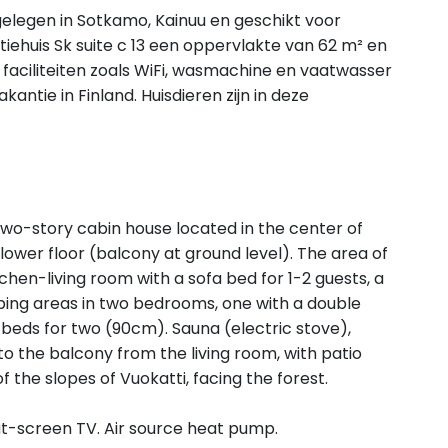
s gelegen in Sotkamo, Kainuu en geschikt voor
ehuis Sk suite c 13 een oppervlakte van 62 m² en
faciliteiten zoals WiFi, wasmachine en vaatwasser
akantie in Finland. Huisdieren zijn in deze
 two-story cabin house located in the center of
ower floor (balcony at ground level). The area of ​​
chen-living room with a sofa bed for 1-2 guests, a
eeping areas in two bedrooms, one with a double
beds for two (90cm). Sauna (electric stove),
to the balcony from the living room, with patio
f the slopes of Vuokatti, facing the forest.
flat-screen TV. Air source heat pump.