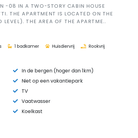
IN -08 IN A TWO-STORY CABIN HOUSE
TI. THE APARTMENT IS LOCATED ON THE
EVEL). THE AREA OF ​​THE APARTME..
s
1 badkamer
Huisdiervrij
Rookvrij
In de bergen (hoger dan 1km)
Niet op een vakantiepark
TV
Vaatwasser
Koelkast