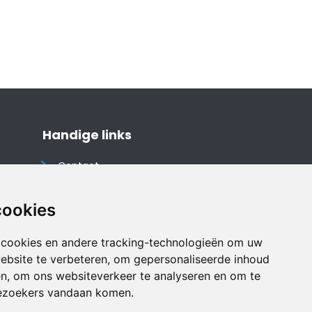
Handige links
Contact
Algemene voorwaarden
Cookieverklaring
cookies
Privacyverklaring
 cookies en andere tracking-technologieën om uw
Disclaimer
ebsite te verbeteren, om gepersonaliseerde inhoud
Vakantiehuis website
en, om ons websiteverkeer te analyseren en om te
ezoekers vandaan komen.