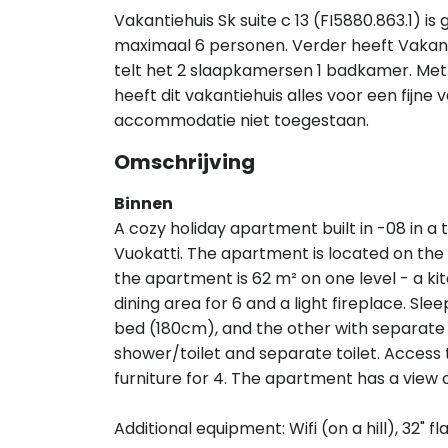
Vakantiehuis Sk suite c 13 (FI5880.863.1) i
maximaal 6 personen. Verder heeft Vakanti
telt het 2 slaapkamersen 1 badkamer. Met 
heeft dit vakantiehuis alles voor een fijne v
accommodatie niet toegestaan.
Omschrijving
Binnen
A cozy holiday apartment built in -08 in a
Vuokatti. The apartment is located on the l
the apartment is 62 m² on one level - a kit
dining area for 6 and a light fireplace. Sl
bed (180cm), and the other with separate 
shower/toilet and separate toilet. Access 
furniture for 4. The apartment has a view o
Additional equipment: Wifi (on a hill), 32" 