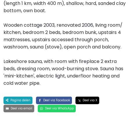
(length 1 km, width 400 m), shallow, hard, sanded clay
bottom, own boat.
Wooden cottage 2003, renovated 2006, living room/
kitchen, bedroom 2 beds, bedroom bunk, upstairs 4
mattresses, upstairs accessed through porch,
washroom, sauna (stove), open porch and balcony.
Lakeshore sauna, with room with fireplace 2 extra
beds, dressing room, wood-burning stove. Sauna has
'mini-kitchen', electric light, underfloor heating and
cold water pipe.
Pagina delen
Deel via Facebook
Deel via X
Deel via email
Deel via WhatsApp