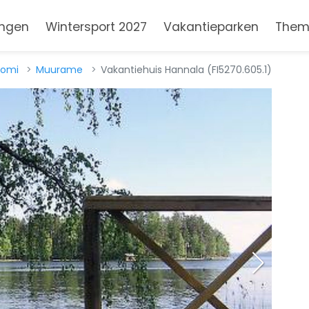
ngen
Wintersport 2027
Vakantieparken
Them
uomi
Muurame
Vakantiehuis Hannala (FI5270.605.1)