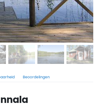
baarheid
Beoordelingen
annala