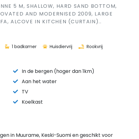
JÄNNE 5 M, SHALLOW, HARD SAND BOTTOM,
NOVATED AND MODERNISED 2009, LARGE
A, ALCOVE IN KITCHEN (CURTAIN)..
1 badkamer
Huisdiervrij
Rookvrij
In de bergen (hoger dan 1km)
Aan het water
TV
Koelkast
legen in Muurame, Keski-Suomi en geschikt voor