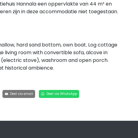
tiehuis Hannala een oppervlakte van 44 m² en
ieren zijn in deze accommodatie niet toegestaan.
shallow, hard sand bottom, own boat. Log cottage
 living room with convertible sofa, alcove in
una (electric stove), washroom and open porch.
eat historical ambience.
Deel via email
Deel via WhatsApp