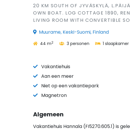
20 KM SOUTH OF JYVÄSKYLÄ, L.PÄI
OWN BOAT. LOG COTTAGE 1890, RE
LIVING ROOM WITH CONVERTIBLE SOF
Muurame, Keski-Suomi, Finland
2
44 m
3 personen
1 slaapkamer
Vakantiehuis
Aan een meer
Niet op een vakantiepark
Magnetron
Algemeen
Vakantiehuis Hannala (FI5270.605.1) is ge