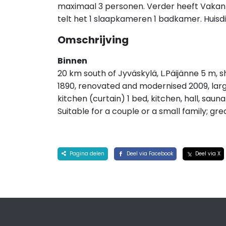
maximaal 3 personen. Verder heeft Vakan
telt het 1 slaapkameren 1 badkamer. Huisd
Omschrijving
Binnen
20 km south of Jyväskylä, L.Päijänne 5 m, 
1890, renovated and modernised 2009, large
kitchen (curtain) 1 bed, kitchen, hall, sa
Suitable for a couple or a small family; gr
Pagina delen
Deel via Facebook
Deel via X