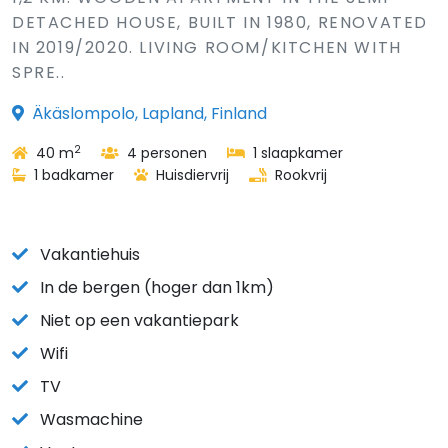
DETACHED HOUSE, BUILT IN 1980, RENOVATED
IN 2019/2020. LIVING ROOM/KITCHEN WITH
SPRE..
Äkäslompolo, Lapland, Finland
2
40 m
4 personen
1 slaapkamer
1 badkamer
Huisdiervrij
Rookvrij
Vakantiehuis
In de bergen (hoger dan 1km)
Niet op een vakantiepark
Wifi
TV
Wasmachine