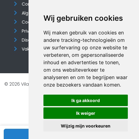
Contact
Algemene voorwaarden
Wij gebruiken cookies
Cookieverklaring
Privacyverklaring
Wij maken gebruik van cookies en
Disclaimer
andere tracking-technologieën om
uw surfervaring op onze website te
Vakantiehuis website
verbeteren, om gepersonaliseerde
inhoud en advertenties te tonen,
om ons websiteverkeer te
analyseren en om te begrijpen waar
© 2026 Vilando Vakantiehuizen |
Website door FalcoTravel
onze bezoekers vandaan komen.
Veilig online betalen met
Ik ga akkoord
Ik weiger
Wijzig mijn voorkeuren
Bekijk beschikbaarheid