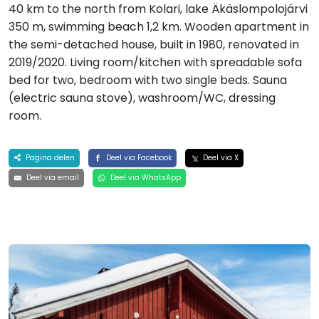
40 km to the north from Kolari, lake Äkäslompolojärvi
350 m, swimming beach 1,2 km. Wooden apartment in
the semi-detached house, built in 1980, renovated in
2019/2020. Living room/kitchen with spreadable sofa
bed for two, bedroom with two single beds. Sauna
(electric sauna stove), washroom/WC, dressing
room.
Pagina delen
Deel via Facebook
Deel via X
Deel via email
Deel via WhatsApp