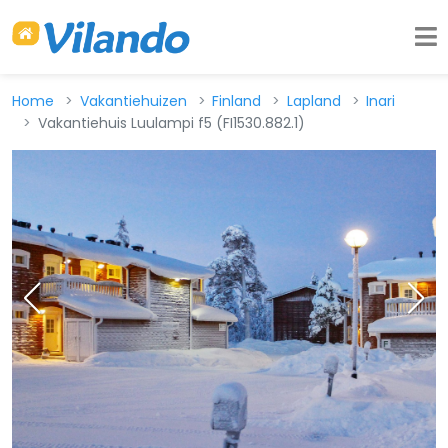
Home
Vakantiehuizen
Finland
Lapland
Inari
Vakantiehuis Luulampi f5 (FI1530.882.1)