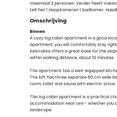
maximaal 3 personen. Verder heeft Vakant
telt het 1 slaapkameren 1 badkamer. Huisd
Omschrijving
Binnen
A cozy log cabin apartment in a good locat
apartment, you will comfortably stay right 
Kelorakka offers a great base for the slopes
within walking distance, about 10 minutes.
The apartment has a well-equipped kitchen
The loft has three separate 80 cm wide b
room, toilet and sauna with electric stove.
This log cabin apartment is a practical c
accommodation near Levi - whether you are 
landscape.