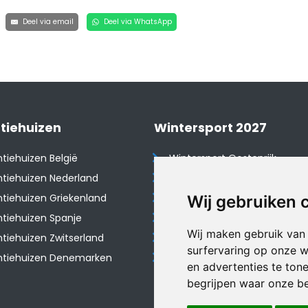
Deel via email
Deel via WhatsApp
tiehuizen
Wintersport 2027
tiehuizen België
Wintersport Oostenrijk
tiehuizen Nederland
Wintersport Frankrijk
tiehuizen Griekenland
Wintersport Tsjechië
Wij gebruiken 
tiehuizen Spanje
Wintersport Zwitserland
Wij maken gebruik van
​Vakantiehuizen Zwitserland
Wintersport Duitsland
surfervaring op onze w
ntiehuizen Denemarken
Wintersport Italië
en advertenties te ton
begrijpen waar onze b