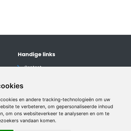
Handige links
Contact
Algemene voorwaarden
Cookieverklaring
cookies
Privacyverklaring
 cookies en andere tracking-technologieën om uw
Disclaimer
ebsite te verbeteren, om gepersonaliseerde inhoud
Vakantiehuis website
en, om ons websiteverkeer te analyseren en om te
ezoekers vandaan komen.