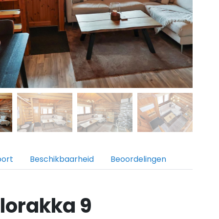
port
Beschikbaarheid
Beoordelingen
lorakka 9