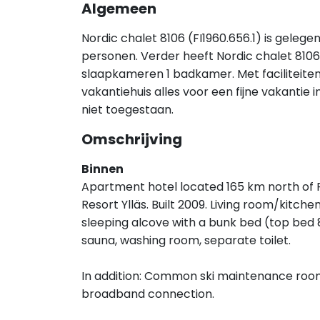
Algemeen
Nordic chalet 8106 (FI1960.656.1) is gelege
personen. Verder heeft Nordic chalet 8106
slaapkameren 1 badkamer. Met faciliteiten
vakantiehuis alles voor een fijne vakantie 
niet toegestaan.
Omschrijving
Binnen
Apartment hotel located 165 km north of Rov
Resort Ylläs. Built 2009. Living room/kitc
sleeping alcove with a bunk bed (top bed 
sauna, washing room, separate toilet.
In addition: Common ski maintenance room
broadband connection.