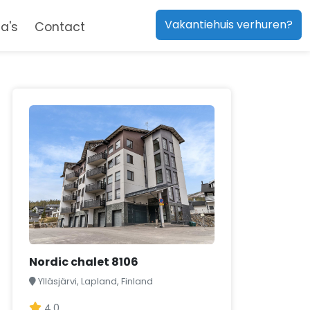
Vakantiehuis verhuren?
a's
Contact
Nordic chalet 8106
Ylläsjärvi, Lapland, Finland
4,0