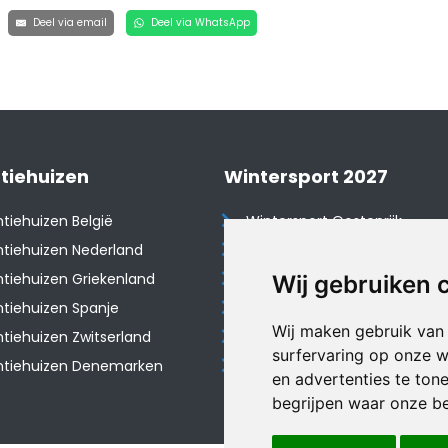
Deel via email
Deel via WhatsApp
tiehuizen
Wintersport 2027
tiehuizen België
Wintersport Oostenrijk
tiehuizen Nederland
Wintersport Frankrijk
tiehuizen Griekenland
Wintersport Tsjechië
Wij gebruiken 
tiehuizen Spanje
Wintersport Zwitserland
Wij maken gebruik van
​Vakantiehuizen Zwitserland
Wintersport Duitsland
surfervaring op onze w
ntiehuizen Denemarken
Wintersport Italië
en advertenties te ton
begrijpen waar onze b