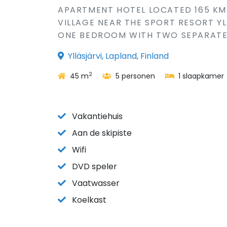
APARTMENT HOTEL LOCATED 165 KM 
VILLAGE NEAR THE SPORT RESORT YL
ONE BEDROOM WITH TWO SEPARATE B
Ylläsjärvi, Lapland, Finland
2
45 m
5 personen
1 slaapkamer
Vakantiehuis
Aan de skipiste
Wifi
DVD speler
Vaatwasser
Koelkast