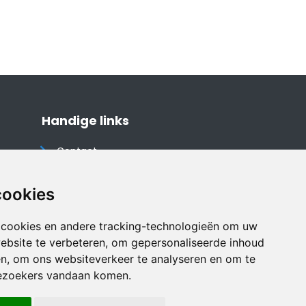
Handige links
Contact
Algemene voorwaarden
Cookieverklaring
cookies
Privacyverklaring
 cookies en andere tracking-technologieën om uw
Disclaimer
ebsite te verbeteren, om gepersonaliseerde inhoud
Vakantiehuis website
en, om ons websiteverkeer te analyseren en om te
ezoekers vandaan komen.