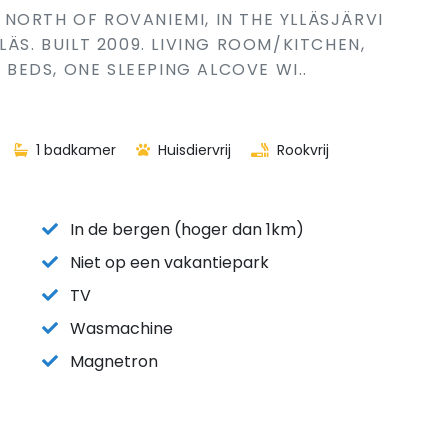
NORTH OF ROVANIEMI, IN THE YLLÄSJÄRVI
LÄS. BUILT 2009. LIVING ROOM/KITCHEN,
EDS, ONE SLEEPING ALCOVE WI..
1 badkamer
Huisdiervrij
Rookvrij
In de bergen (hoger dan 1km)
Niet op een vakantiepark
TV
Wasmachine
Magnetron