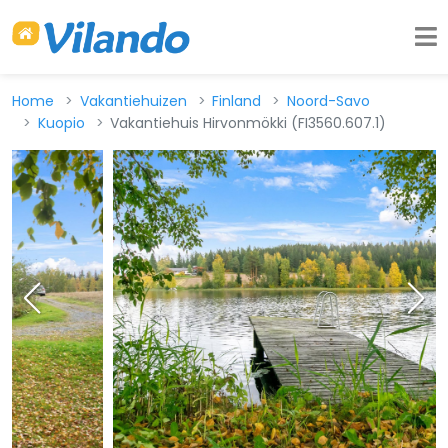
Home
Vakantiehuizen
Finland
Noord-Savo
Kuopio
Vakantiehuis Hirvonmökki (FI3560.607.1)