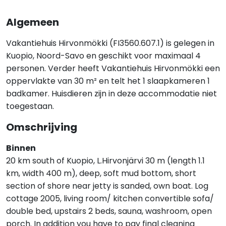
Algemeen
Vakantiehuis Hirvonmökki (FI3560.607.1) is gelegen in
Kuopio, Noord-Savo en geschikt voor maximaal 4
personen. Verder heeft Vakantiehuis Hirvonmökki een
oppervlakte van 30 m² en telt het 1 slaapkameren 1
badkamer. Huisdieren zijn in deze accommodatie niet
toegestaan.
Omschrijving
Binnen
20 km south of Kuopio, L.Hirvonjärvi 30 m (length 1.1
km, width 400 m), deep, soft mud bottom, short
section of shore near jetty is sanded, own boat. Log
cottage 2005, living room/ kitchen convertible sofa/
double bed, upstairs 2 beds, sauna, washroom, open
porch. In addition you have to pay final cleaning