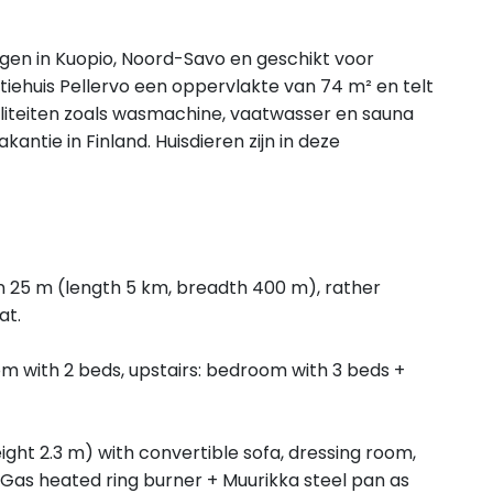
legen in Kuopio, Noord-Savo en geschikt voor
iehuis Pellervo een oppervlakte van 74 m² en telt
liteiten zoals wasmachine, vaatwasser en sauna
akantie in Finland. Huisdieren zijn in deze
n 25 m (length 5 km, breadth 400 m), rather
at.
oom with 2 beds, upstairs: bedroom with 3 beds +
ight 2.3 m) with convertible sofa, dressing room,
Gas heated ring burner + Muurikka steel pan as