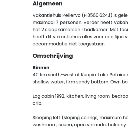
Algemeen
Vakantiehuis Pellervo (FI3560.624.1) is ge
maximaal 7 personen. Verder heeft Vakant
het 2 slaapkamersen 1 badkamer. Met faci
heeft dit vakantiehuis alles voor een fijne v
accommodatie niet toegestaan.
Omschrijving
Binnen
40 km south-west of Kuopio. Lake Petäine
shallow water, firm sandy bottom. Own bo
Log cabin 1992, kitchen, living room, bedr
crib.
Sleeping loft (sloping ceilings, maximum he
washroom, sauna, open veranda, balcony. 