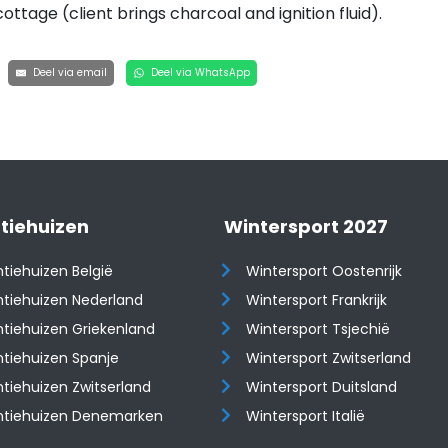
 cottage (client brings charcoal and ignition fluid).
Deel via email
Deel via WhatsApp
tiehuizen
Wintersport 2027
tiehuizen België
Wintersport Oostenrijk
tiehuizen Nederland
Wintersport Frankrijk
tiehuizen Griekenland
Wintersport Tsjechië
tiehuizen Spanje
Wintersport Zwitserland
​Vakantiehuizen Zwitserland
Wintersport Duitsland
ntiehuizen Denemarken
Wintersport Italië