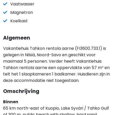
Vaatwasser
Magnetron
Koelkast
Algemeen
Vakantiehuis Tahkon rentola aarne (FI3600.733.1) is
gelegen in Nilsiä, Noord-Savo en geschikt voor
maximaal 5 personen. Verder heeft Vakantiehuis
Tahkon rentola aarne een oppervlakte van 57 m² en
telt het 1 slaapkameren 1 badkamer. Huisdieren zijn in
deze accommodatie niet toegestaan.
Omschrijving
Binnen
65 km north-east of Kuopio, Lake Syväri / Tahko Gulf
of 300 m, public beach with shallow, hard sand