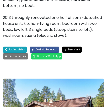
bottom, no boat.
2013 throughly renovated one half of semi-detached
house unit, kitchen-living room, bedroom with two
beds, low loft 3 single beds (steep stairs to loft),
washroom, sauna (electric stove).
Pagina delen
Deel via Facebook
Deel via X
Deel via email
Deel via WhatsApp