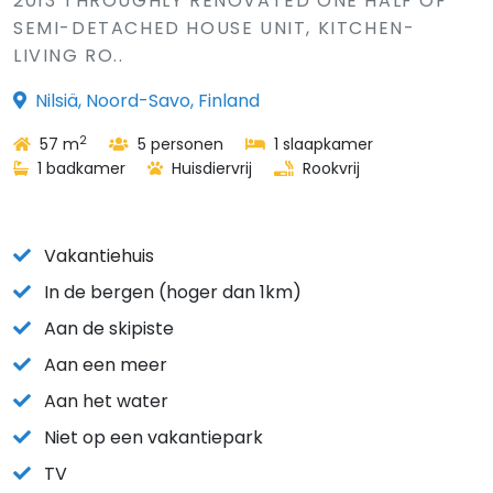
2013 THROUGHLY RENOVATED ONE HALF OF
SEMI-DETACHED HOUSE UNIT, KITCHEN-
LIVING RO..
Nilsiä, Noord-Savo, Finland
2
57 m
5 personen
1 slaapkamer
1 badkamer
Huisdiervrij
Rookvrij
Vakantiehuis
In de bergen (hoger dan 1km)
Aan de skipiste
Aan een meer
Aan het water
Niet op een vakantiepark
TV