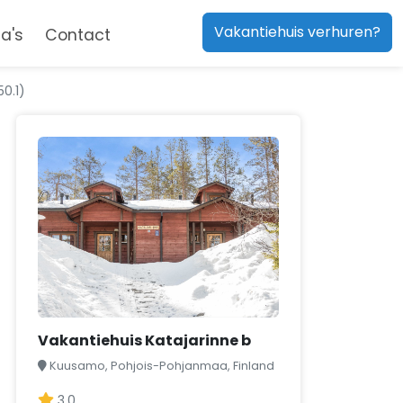
Vakantiehuis verhuren?
a's
Contact
50.1)
Vakantiehuis Katajarinne b
Kuusamo, Pohjois-Pohjanmaa, Finland
3,0