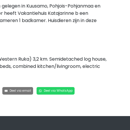
 is gelegen in Kuusamo, Pohjois-Pohjanmaa en
r heeft Vakantiehuis Katajarinne b een
ameren 1 badkamer. Huisdieren zijn in deze
Western Ruka) 3,2 km. Semidetached log house,
4 beds, combined kitchen/livingroom, electric
Deel via email
Deel via WhatsApp