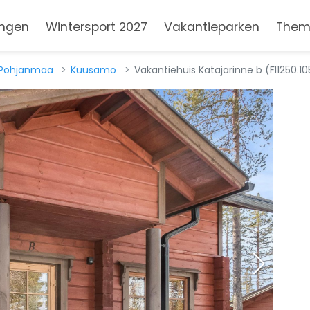
ngen
Wintersport 2027
Vakantieparken
Them
-Pohjanmaa
Kuusamo
Vakantiehuis Katajarinne b (FI1250.10