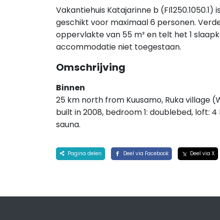
Vakantiehuis Katajarinne b (FI1250.1050.1)
geschikt voor maximaal 6 personen. Verde
oppervlakte van 55 m² en telt het 1 slaapk
accommodatie niet toegestaan.
Omschrijving
Binnen
25 km north from Kuusamo, Ruka village (
built in 2008, bedroom 1: doublebed, loft: 
sauna.
Pagina delen
Deel via Facebook
Deel via X