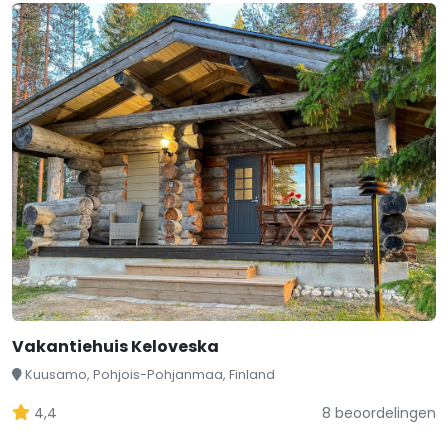
Vakantiehuis Keloveska
Kuusamo, Pohjois-Pohjanmaa, Finland
4,4
8 beoordelingen