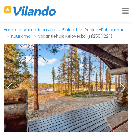
Home
Vakantiehuizen
Finland
Pohjois-Pohjanmaa
Kuusamo
Vakantiehuis Keloveska (FI1250.1122.1)