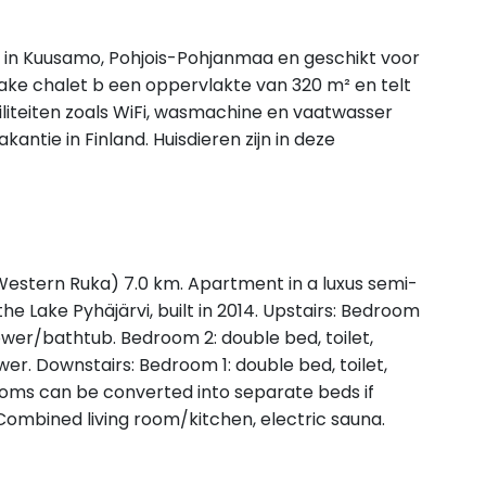
gen in Kuusamo, Pohjois-Pohjanmaa en geschikt voor
ake chalet b een oppervlakte van 320 m² en telt
liteiten zoals WiFi, wasmachine en vaatwasser
akantie in Finland. Huisdieren zijn in deze
Western Ruka) 7.0 km. Apartment in a luxus semi-
he Lake Pyhäjärvi, built in 2014. Upstairs: Bedroom
ower/bathtub. Bedroom 2: double bed, toilet,
er. Downstairs: Bedroom 1: double bed, toilet,
ooms can be converted into separate beds if
Combined living room/kitchen, electric sauna.