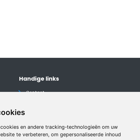
Handige links
Contact
Algemene voorwaarden
Cookieverklaring
cookies
Privacyverklaring
 cookies en andere tracking-technologieën om uw
Disclaimer
ebsite te verbeteren, om gepersonaliseerde inhoud
Vakantiehuis website