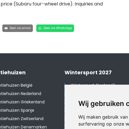
e price (Subaru four-wheel drive). Inquiries and
Deel via email
Deel via WhatsApp
tiehuizen
Wintersport 2027
tiehuizen België
Wintersport Oostenrijk
tiehuizen Nederland
Wintersport Frankrijk
tiehuizen Griekenland
Wintersport Tsjechië
Wij gebruiken 
tiehuizen Spanje
Wintersport Zwitserland
Wij maken gebruik van
​Vakantiehuizen Zwitserland
Wintersport Duitsland
surfervaring op onze w
ntiehuizen Denemarken
Wintersport Italië