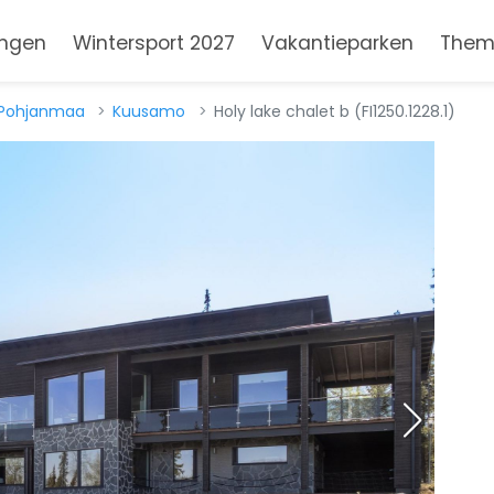
ngen
Wintersport 2027
Vakantieparken
Them
-Pohjanmaa
Kuusamo
Holy lake chalet b (FI1250.1228.1)