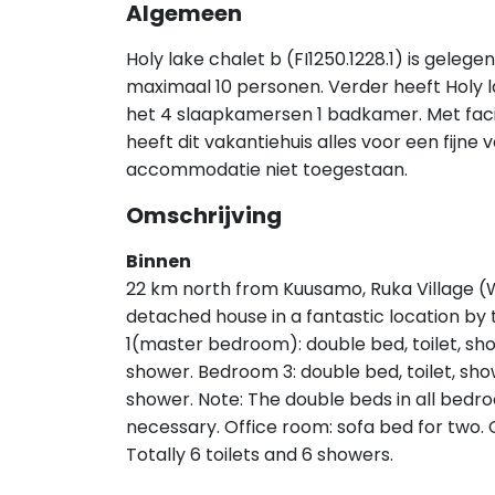
Algemeen
Holy lake chalet b (FI1250.1228.1) is gele
maximaal 10 personen. Verder heeft Holy l
het 4 slaapkamersen 1 badkamer. Met faci
heeft dit vakantiehuis alles voor een fijne v
accommodatie niet toegestaan.
Omschrijving
Binnen
22 km north from Kuusamo, Ruka Village (
detached house in a fantastic location by t
1(master bedroom): double bed, toilet, sh
shower. Bedroom 3: double bed, toilet, show
shower. Note: The double beds in all bedr
necessary. Office room: sofa bed for two. 
Totally 6 toilets and 6 showers.