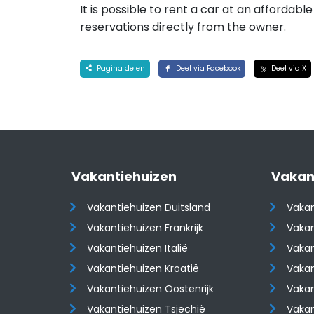
It is possible to rent a car at an affordabl
reservations directly from the owner.
Pagina delen
Deel via Facebook
Deel via X
Vakantiehuizen
Vakan
Vakantiehuizen Duitsland
Vakan
Vakantiehuizen Frankrijk
Vakan
Vakantiehuizen Italië
Vakan
Vakantiehuizen Kroatië
Vakan
​​​​​​​Vakantiehuizen Oostenrijk
​​​​​​
Vakantiehuizen Tsjechië
Vaka