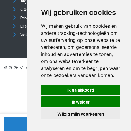
Algemene voorwaarden
Cookieverklaring
Wij gebruiken cookies
Privacyverklaring
Wij maken gebruik van cookies en
Disclaimer
andere tracking-technologieën om
Vakantiehuis website
uw surfervaring op onze website te
verbeteren, om gepersonaliseerde
inhoud en advertenties te tonen,
om ons websiteverkeer te
© 2026 Vilando Vakantiehuizen |
Website door FalcoTravel
analyseren en om te begrijpen waar
onze bezoekers vandaan komen.
Veilig online betalen met
Ik ga akkoord
Ik weiger
Wijzig mijn voorkeuren
Bekijk beschikbaarheid