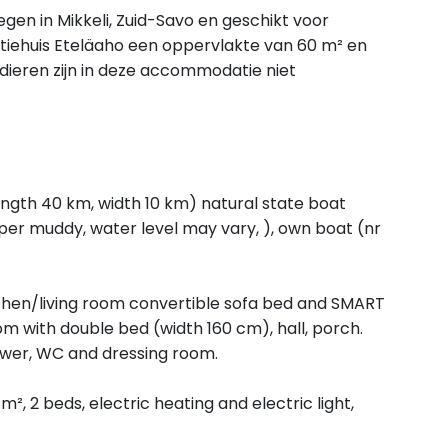
egen in Mikkeli, Zuid-Savo en geschikt voor
iehuis Eteläaho een oppervlakte van 60 m² en
dieren zijn in deze accommodatie niet
length 40 km, width 10 km) natural state boat
per muddy, water level may vary, ), own boat (nr
chen/living room convertible sofa bed and SMART
 with double bed (width 160 cm), hall, porch.
ower, WC and dressing room.
m², 2 beds, electric heating and electric light,