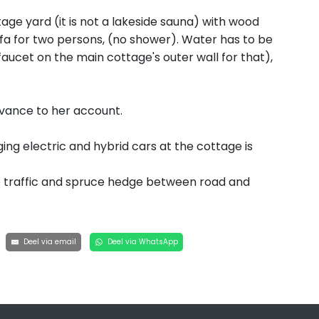
ge yard (it is not a lakeside sauna) with wood
ofa for two persons, (no shower). Water has to be
faucet on the main cottage's outer wall for that),
dvance to her account.
rging electric and hybrid cars at the cottage is
tle traffic and spruce hedge between road and
Deel via email
Deel via WhatsApp