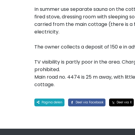
In summer use separate sauna on the cotta
fired stove, dressing room with sleeping s
carried from the main cottage (there is a 
electricity.
The owner collects a deposit of 150 e in a
TV visibility is partly poor in the area. Cha
prohibited.
Main road no. 4474 is 25 m away, with lit
cottage.
Pagina delen
Deel via Facebook
Deel via X