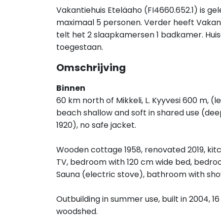
Vakantiehuis Eteläaho (FI4660.652.1) is gel
maximaal 5 personen. Verder heeft Vakant
telt het 2 slaapkamersen 1 badkamer. Huis
toegestaan.
Omschrijving
Binnen
60 km north of Mikkeli, L. Kyyvesi 600 m, (
beach shallow and soft in shared use (dee
1920), no safe jacket.
Wooden cottage 1958, renovated 2019, kit
TV, bedroom with 120 cm wide bed, bedroom
Sauna (electric stove), bathroom with sh
Outbuilding in summer use, built in 2004, 16 
woodshed.