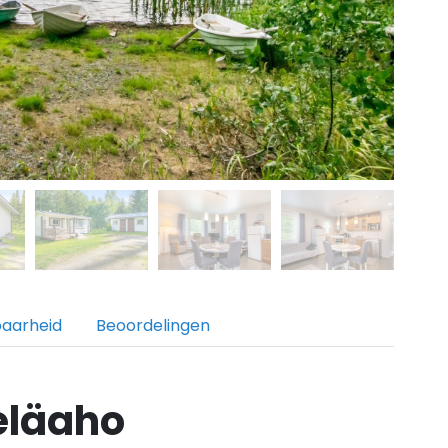
baarheid
Beoordelingen
eläaho